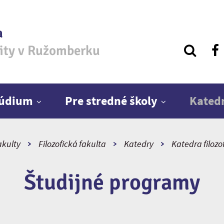
a
zity v Ružomberku
túdium
Pre stredné školy
Kated
akulty
Filozofická fakulta
Katedry
Katedra filozo
Študijné programy