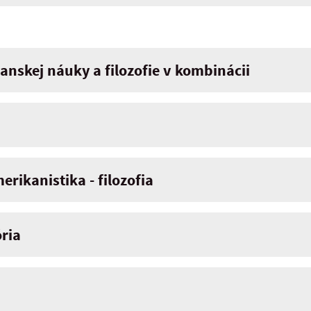
ianskej náuky a filozofie v kombinácii
erikanistika - filozofia
ória