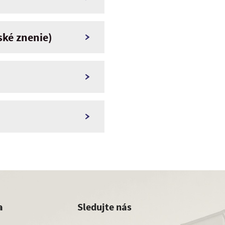
ské znenie)
a
Sledujte nás