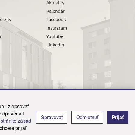
Aktuality
Kalendár
erzity
Facebook
Instagram
h
Youtube
Linkedin
hli zlepšovať
zodpovedali
Spravovať
Odmietnuť
Prijať
|
Admin
j
stránke zásad
y.
hcete prijať