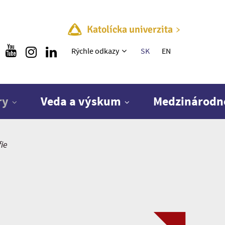
Katolícka univerzita
Rýchle menu
Rýchle odkazy
SK
EN
ry
Veda a výskum
Medzinárodn
fie