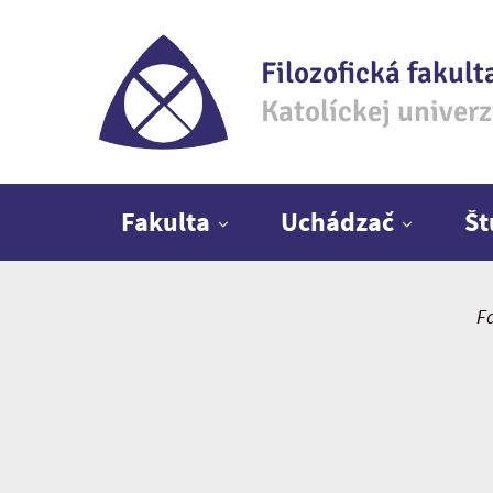
Filozofická fakult
Katolíckej univer
Hlavné menu
Fakulta
Uchádzač
Š
F