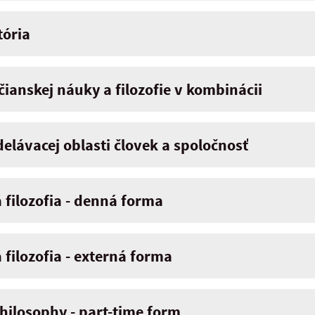
tória
čianskej náuky a filozofie v kombinácii
delávacej oblasti človek a spoločnosť
 filozofia - denná forma
filozofia - externá forma
hilosophy - part-time form