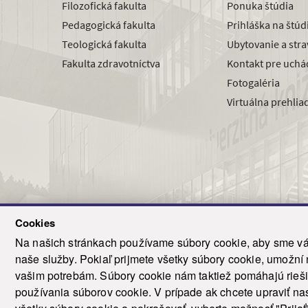
Filozofická fakulta
Ponuka štúdia
Pedagogická fakulta
Prihláška na štú
Teologická fakulta
Ubytovanie a str
Fakulta zdravotníctva
Kontakt pre uchá
Fotogaléria
Virtuálna prehlia
Cookies
Na našich stránkach používame súbory cookie, aby sme vám
naše služby. Pokiaľ prijmete všetky súbory cookie, umožní
© 2021-20
vašim potrebám. Súbory cookie nám taktiež pomáhajú riešiť
T
používania súborov cookie. V prípade ak chcete upraviť nas