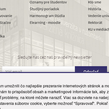
Oznamy pre študentov
Kto sme
dium
Študijný poriadok
História
avovanie
Harmonogram štúdia
Vedenie univ
dzačov
Elearning - moodle
Rektorát
KU v médiác
dka
Sledujte nás cez náš pravidelný newsletter
Odoslať
 umožnili čo najlepšie prezeranie internetových stránok a mo
 nám to prispôsobiť obsah a marketingové informácie tak, aby 
26 ku.sk. Všetky práva vyhradené.
|
Ochrana osobných údajov
|
Vyhlásenie o prístupnosti
 problémy, na ktoré môžete naraziť. Viac sa dozviete na naše
his site is protected by reCAPTCHA and the Google
Privacy Policy
and
Terms of Service
appl
tavenia súborov cookie, vyberte možnosť "Spravovať". Pokiaľ c
Tvorba stránky WebCreators.sk
|
Webhosting
-
HostCreators