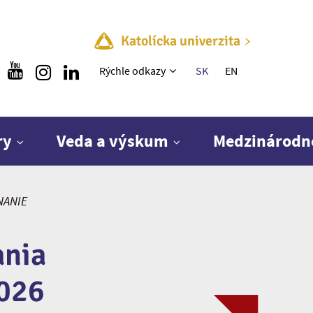
Katolícka univerzita
Rýchle menu
Rýchle odkazy
SK
EN
ry
Veda a výskum
Medzinárodn
NANIE
ania
026