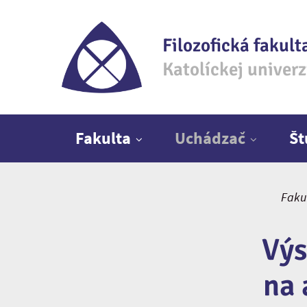
Filozofická fakult
Katolíckej univer
Hlavné menu
Fakulta
Uchádzač
Š
Faku
Výs
na 