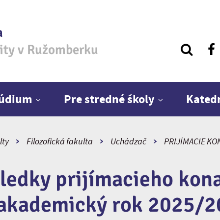
a
zity v Ružomberku
túdium
Pre stredné školy
Kated
lty
Filozofická fakulta
Uchádzač
PRIJÍMACIE KO
ledky prijímacieho kon
akademický rok 2025/2