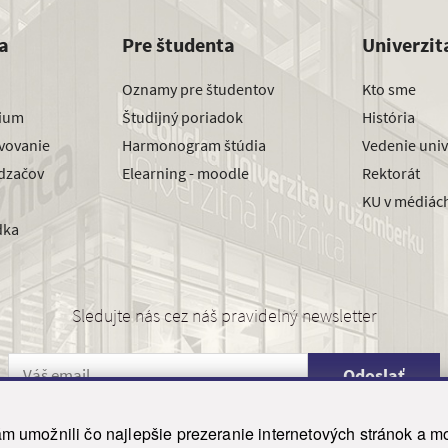
a
Pre študenta
Univerzit
Oznamy pre študentov
Kto sme
dium
Študijný poriadok
História
avovanie
Harmonogram štúdia
Vedenie univ
dzačov
Elearning - moodle
Rektorát
KU v médiác
dka
Sledujte nás cez náš pravidelný newsletter
Odoslať
 umožnili čo najlepšie prezeranie internetových stránok a mo