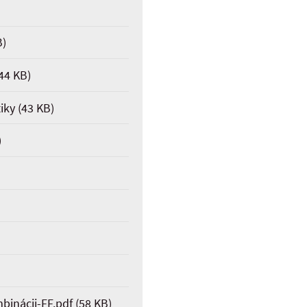
B)
44 KB)
iky
(43 KB)
)
binácii-FF.pdf
(58 KB)