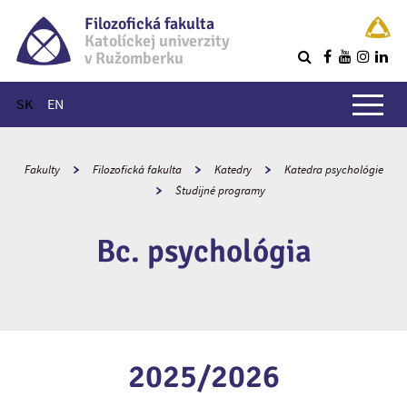
Filozofická fakulta
Katolíckej univerzity
v Ružomberku
R
Hlavné menu
SK
EN
Fakulty
Filozofická fakulta
Katedry
Katedra psychológie
Študijné programy
Bc. psychológia
2025/2026