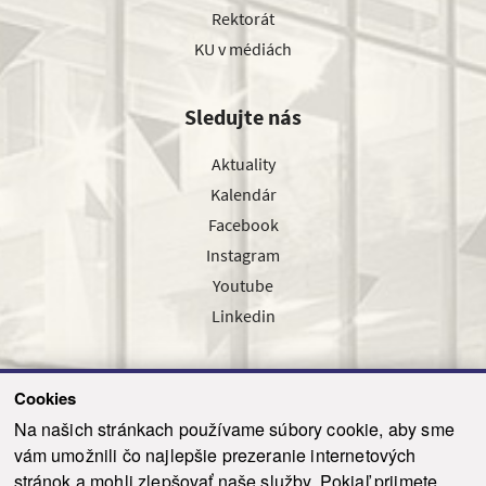
Rektorát
KU v médiách
Sledujte nás
Aktuality
Kalendár
Facebook
Instagram
Youtube
Linkedin
Cookies
Sledujte nás cez náš pravidelný newsletter
Na našich stránkach používame súbory cookie, aby sme
vám umožnili čo najlepšie prezeranie internetových
stránok a mohli zlepšovať naše služby. Pokiaľ prijmete