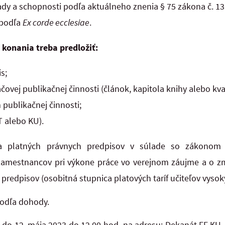
ady a schopnosti podľa aktuálneho znenia § 75 zákona č. 13
 podľa
Ex corde ecclesiae
.
 konania treba predložiť:
s;
vej publikačnej činnosti (článok, kapitola knihy alebo kval
publikačnej činnosti;
 alebo KU).
a platných právnych predpisov v súlade so zákonom
amestnancov pri výkone práce vo verejnom záujme a o z
predpisov (osobitná stupnica platových taríf učiteľov vysok
odľa dohody.
 do 12. mája
2023 do 12.00 hod
.
na
adresu: Dekanát FF KU,