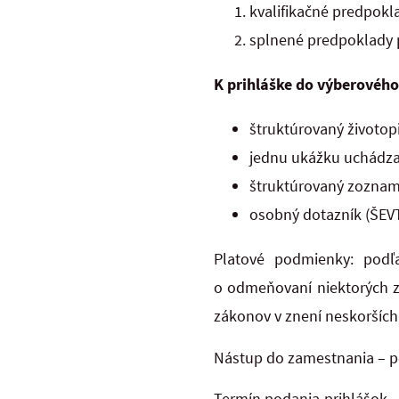
kvalifikačné predpokl
splnené predpoklady
K prihláške do výberového
štruktúrovaný životopi
jednu ukážku uchádzačo
štruktúrovaný zoznam 
osobný dotazník (ŠEVT
Platové podmienky: podľ
o odmeňovaní niektorých z
zákonov v znení neskorších 
Nástup do zamestnania – p
Termín podania prihlášok –