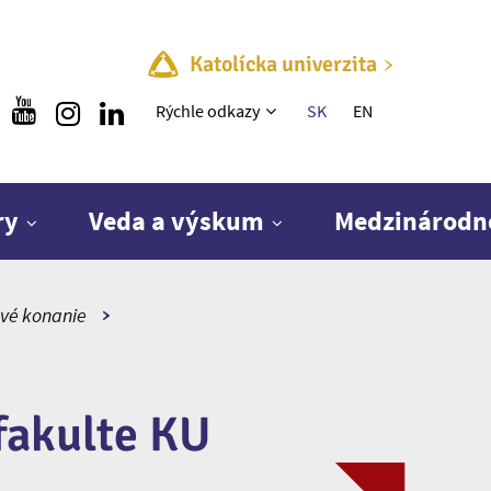
Katolícka univerzita
Rýchle menu
Rýchle odkazy
SK
EN
ry
Veda a výskum
Medzinárodn
vé konanie
fakulte KU