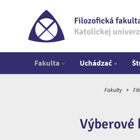
Filozofická fakult
Katolíckej univer
Hlavné menu
Fakulta
Uchádzač
Š
Fakulty
Fil
Výberové 