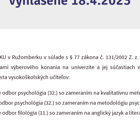
vyhlásené 18.4.2023
 KU v Ružomberku v súlade s § 77 zákona č. 131/2002 Z. z.
mi výberového konania na univerzite a jej súčastiach 
ta vysokoškolských učiteľov:
e odbor psychológia (32.) so zameraním na kvalitatívnu me
odbor psychológia (32.) so zameraním na metodológiu psyc
 odbor filológia (11.) so zameraním na anglický jazyk a liter