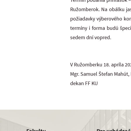
Ružomberok. Na obálku ja
požiadavky výberového kona
termíny i forma budú špec
sedem dní vopred.
V Ružomberku 18. apríla 20
Mgr. Samuel Štefan Mahút,
dekan FF KU
Fakulty
Pre uchádzač