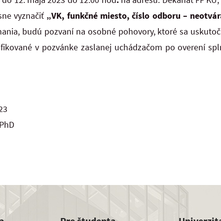
sne vyznačiť
„VK, funkčné miesto, číslo odboru – neotvá
nia, budú pozvaní na osobné pohovory, ktoré sa uskutočni
ifikované v pozvánke zaslanej uchádzačom po overení s
23
 PhD
a
Pre študenta
Univerzit