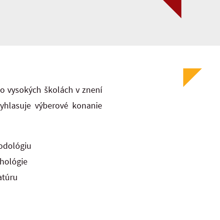
 o vysokých školách v znení
vyhlasuje výberové konanie
todológiu
hológie
atúru