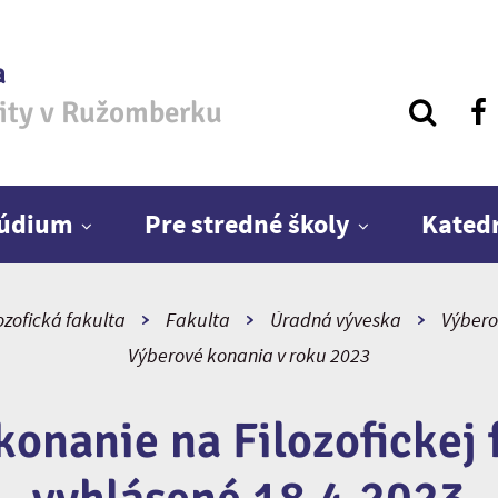
a
zity v Ružomberku
túdium
Pre stredné školy
Kated
ozofická fakulta
Fakulta
Úradná výveska
Výbero
Výberové konania v roku 2023
konanie na Filozofickej 