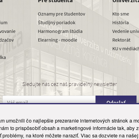
Oznamy pre študentov
Kto sme
dium
Študijný poriadok
História
avovanie
Harmonogram štúdia
Vedenie univ
dzačov
Elearning - moodle
Rektorát
KU v médiác
dka
Sledujte nás cez náš pravidelný newsletter
Odoslať
 umožnili čo najlepšie prezeranie internetových stránok a mo
 nám to prispôsobiť obsah a marketingové informácie tak, aby 
26 ku.sk. Všetky práva vyhradené.
|
Ochrana osobných údajov
|
Vyhlásenie o prístupnosti
 problémy, na ktoré môžete naraziť. Viac sa dozviete na naše
his site is protected by reCAPTCHA and the Google
Privacy Policy
and
Terms of Service
appl