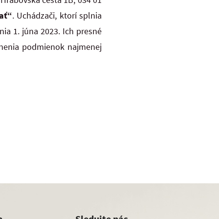
rať“
. Uchádzači, ktorí splnia
a 1. júna 2023. Ich presné
plnenia podmienok najmenej
a
Sledujte nás