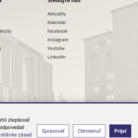
Aktuality
Kalendár
erzity
Facebook
Instagram
h
Youtube
Linkedin
hli zlepšovať
zodpovedali
Spravovať
Odmietnuť
Prijať
|
Admin
j
stránke zásad
y.