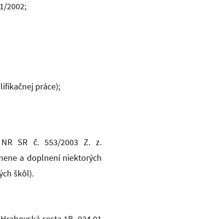
1/2002;
ifikačnej práce);
 NR SR č. 553/2003 Z. z.
mene a doplnení niektorých
ých škôl).
 Hrabovská cesta 1B, 034 01