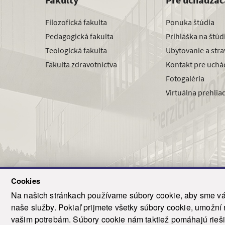
Filozofická fakulta
Ponuka štúdia
Pedagogická fakulta
Prihláška na štú
Teologická fakulta
Ubytovanie a str
Fakulta zdravotníctva
Kontakt pre uchá
Fotogaléria
Virtuálna prehlia
Cookies
Na našich stránkach používame súbory cookie, aby sme vám
naše služby. Pokiaľ prijmete všetky súbory cookie, umožní
© 2021-20
vašim potrebám. Súbory cookie nám taktiež pomáhajú riešiť
T