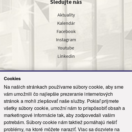
Sledujte nás
Aktuality
Kalendár
Facebook
Instagram
Youtube
Linkedin
Cookies
Sledujte nás cez náš pravidelný newsletter
Na našich stránkach používame súbory cookie, aby sme
vám umožnili čo najlepšie prezeranie internetových
stránok a mohli zlepšovať naše služby. Pokiaľ prijmete
všetky súbory cookie, umožní nám to prispôsobiť obsah a
marketingové informácie tak, aby zodpovedali vašim
Odoslať
potrebám. Súbory cookie nám taktiež pomáhajú riešiť
problémy, na ktoré môžete naraziť. Viac sa dozviete na