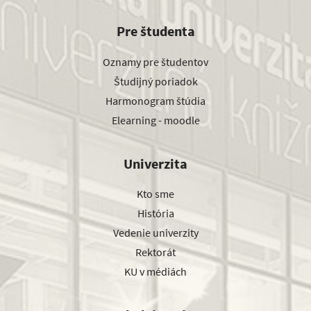
Pre študenta
Oznamy pre študentov
Študijný poriadok
Harmonogram štúdia
Elearning - moodle
Univerzita
Kto sme
História
Vedenie univerzity
Rektorát
KU v médiách