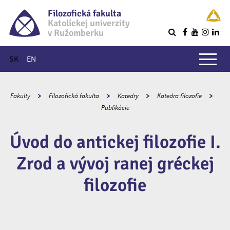
Filozofická fakulta
Katolíckej univerzity
v Ružomberku
R
Hlavné menu
SK
EN
Fakulty
Filozofická fakulta
Katedry
Katedra filozofie
Publikácie
Úvod do antickej filozofie I.
Zrod a vývoj ranej gréckej
filozofie