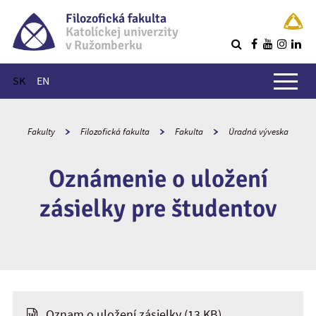
Filozofická fakulta
Katolíckej univerzity
v Ružomberku
R
Hlavné menu
SK
EN
Fakulty
Filozofická fakulta
Fakulta
Úradná výveska
Oznámenie o uložení
zásielky pre študentov
Oznam o uložení zásielky
(13 KB)