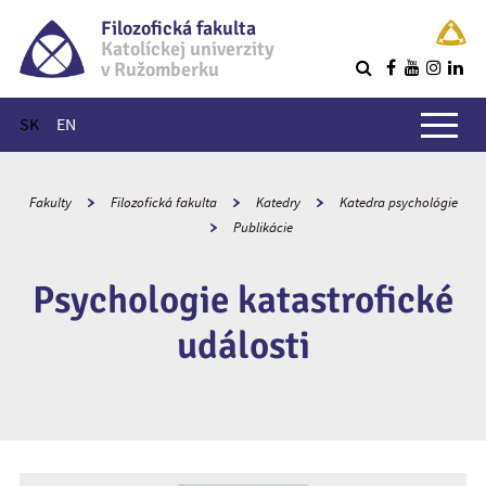
Filozofická fakulta
Katolíckej univerzity
v Ružomberku
R
Hlavné menu
SK
EN
Fakulty
Filozofická fakulta
Katedry
Katedra psychológie
Publikácie
Psychologie katastrofické
události