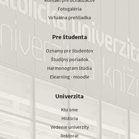
Kontakt pre uchádzačov
Fotogaléria
Virtuálna prehliadka
Pre študenta
Oznamy pre študentov
Študijný poriadok
Harmonogram štúdia
Elearning - moodle
Univerzita
Kto sme
História
Vedenie univerzity
Rektorát