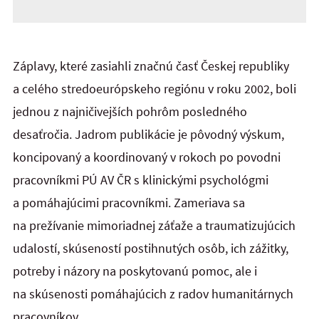
Záplavy, které zasiahli značnú časť Českej republiky
a celého stredoeurópskeho regiónu v roku 2002, boli
jednou z najničivejších pohrôm posledného
desaťročia. Jadrom publikácie je pôvodný výskum,
koncipovaný a koordinovaný v rokoch po povodni
pracovníkmi PÚ AV ČR s klinickými psychológmi
a pomáhajúcimi pracovníkmi. Zameriava sa
na prežívanie mimoriadnej záťaže a traumatizujúcich
udalostí, skúseností postihnutých osôb, ich zážitky,
potreby i názory na poskytovanú pomoc, ale i
na skúsenosti pomáhajúcich z radov humanitárnych
pracovníkov.