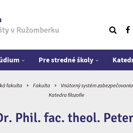
a
zity v Ružomberku
túdium
Pre stredné školy
Kated
cká fakulta
Fakulta
Vnútorný systém zabezpečovania 
Katedra filozofie
Dr. Phil. fac. theol. Pete