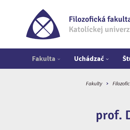
Filozofická fakult
Katolíckej univer
Hlavné menu
Fakulta
Uchádzač
Š
Fakulty
Filozofi
prof. 