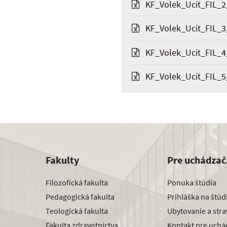
KF_Volek_Ucit_FIL_2
KF_Volek_Ucit_FIL_3
KF_Volek_Ucit_FIL_4
KF_Volek_Ucit_FIL_5
Fakulty
Pre uchádzač
Filozofická fakulta
Ponuka štúdia
Pedagogická fakulta
Prihláška na štú
Teologická fakulta
Ubytovanie a str
Fakulta zdravotníctva
Kontakt pre uchá