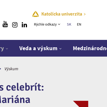
Katolícka univerzita
Rýchle menu
Rýchle odkazy
SK
EN
ry
Veda a výskum
Medzinárodn
Výskum
 celebrít:
ariána