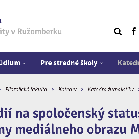
a
zity v Ružomberku
túdium
Pre stredné školy
Kated
Filozofická fakulta
Katedry
Katedra žurnalistiky
ií na spoločenský status
ny mediálneho obrazu M