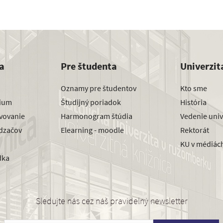
a
Pre študenta
Univerzit
Oznamy pre študentov
Kto sme
dium
Študijný poriadok
História
avovanie
Harmonogram štúdia
Vedenie univ
dzačov
Elearning - moodle
Rektorát
KU v médiác
dka
Sledujte nás cez náš pravidelný newsletter