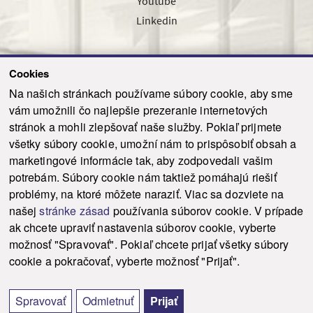
Youtube
Linkedin
Cookies
Sledujte nás cez náš pravidelný newsletter
Na našich stránkach používame súbory cookie, aby sme
vám umožnili čo najlepšie prezeranie internetových
stránok a mohli zlepšovať naše služby. Pokiaľ prijmete
všetky súbory cookie, umožní nám to prispôsobiť obsah a
marketingové informácie tak, aby zodpovedali vašim
Odoslať
potrebám. Súbory cookie nám taktiež pomáhajú riešiť
problémy, na ktoré môžete naraziť. Viac sa dozviete na
našej
stránke zásad
používania súborov cookie. V prípade
© 2021-2026 ku.sk. Všetky práva vyhradené.
|
Ochrana osobných údajov
|
ak chcete upraviť nastavenia súborov cookie, vyberte
Vyhlásenie o prístupnosti
|
Admin
možnosť "Spravovať". Pokiaľ chcete prijať všetky súbory
This site is protected by reCAPTCHA and the Google
Privacy Policy
and
Terms of
cookie a pokračovať, vyberte možnosť "Prijať".
Service
apply.
Tvorba stránky WebCreators.sk
|
Webhosting
-
HostCreators
Spravovať
Odmietnuť
Prijať