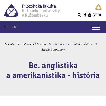
Filozofická fakulta
Katolíckej univerzity
v Ružomberku
R
Hlavné menu
SK
EN
Fakulty
Filozofická fakulta
Katedry
Katedra histórie
Študijné programy
Bc. anglistika
a amerikanistika - história