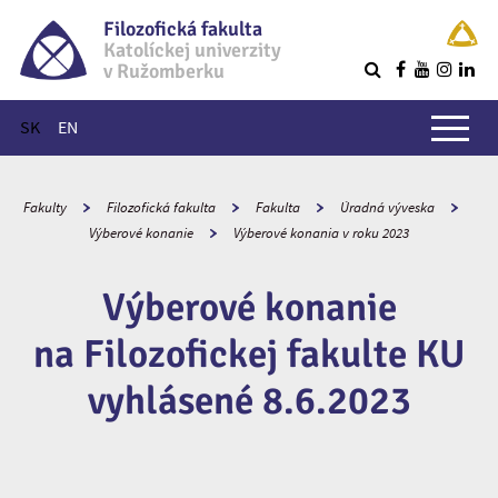
Filozofická fakulta
Katolíckej univerzity
v Ružomberku
R
Hlavné menu
SK
EN
Fakulty
Filozofická fakulta
Fakulta
Úradná výveska
Výberové konanie
Výberové konania v roku 2023
Výberové konanie
na Filozofickej fakulte KU
vyhlásené 8.6.2023