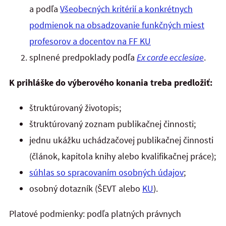
a podľa
Všeobecných kritérií a konkrétnych
podmienok na obsadzovanie funkčných miest
profesorov a docentov na FF KU
splnené predpoklady podľa
Ex corde ecclesiae
.
K prihláške do výberového konania treba predložiť:
štruktúrovaný životopis;
štruktúrovaný zoznam publikačnej činnosti;
jednu ukážku uchádzačovej publikačnej činnosti
(článok, kapitola knihy alebo kvalifikačnej práce);
súhlas so spracovaním osobných údajov
;
osobný dotazník (ŠEVT alebo
KU
).
Platové podmienky: podľa platných právnych