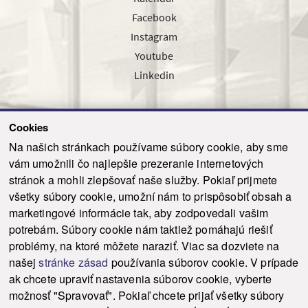
Facebook
Instagram
Youtube
Linkedin
Cookies
Sledujte nás cez náš pravidelný newsletter
Na našich stránkach používame súbory cookie, aby sme
vám umožnili čo najlepšie prezeranie internetových
stránok a mohli zlepšovať naše služby. Pokiaľ prijmete
všetky súbory cookie, umožní nám to prispôsobiť obsah a
marketingové informácie tak, aby zodpovedali vašim
Odoslať
potrebám. Súbory cookie nám taktiež pomáhajú riešiť
problémy, na ktoré môžete naraziť. Viac sa dozviete na
našej
stránke zásad
používania súborov cookie. V prípade
© 2021-2026 ku.sk. Všetky práva vyhradené.
|
Ochrana osobných údajov
|
ak chcete upraviť nastavenia súborov cookie, vyberte
Vyhlásenie o prístupnosti
|
Admin
možnosť "Spravovať". Pokiaľ chcete prijať všetky súbory
This site is protected by reCAPTCHA and the Google
Privacy Policy
and
Terms of