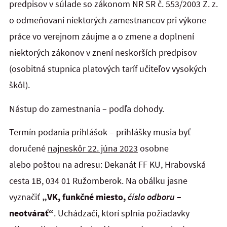
predpisov v súlade so zákonom NR SR č. 553/2003 Z. z.
o odmeňovaní niektorých zamestnancov pri výkone
práce vo verejnom záujme a o zmene a doplnení
niektorých zákonov v znení neskorších predpisov
(osobitná stupnica platových taríf učiteľov vysokých
škôl).
Nástup do zamestnania – podľa dohody.
Termín podania prihlášok – prihlášky musia byť
doručené
najneskôr 22. júna
2023
osobne
alebo poštou
na
adresu: Dekanát FF KU, Hrabovská
cesta 1B, 034 01 Ružomberok. Na obálku jasne
vyznačiť
„VK, funkčné miesto,
číslo odboru
–
neotvárať“
. Uchádzači, ktorí splnia požiadavky