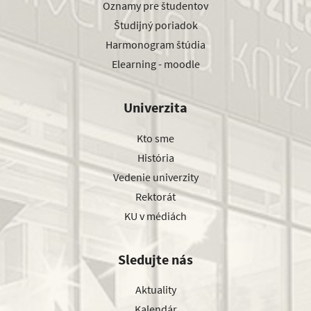
Oznamy pre študentov
Študijný poriadok
Harmonogram štúdia
Elearning - moodle
Univerzita
Kto sme
História
Vedenie univerzity
Rektorát
KU v médiách
Sledujte nás
Aktuality
Kalendár