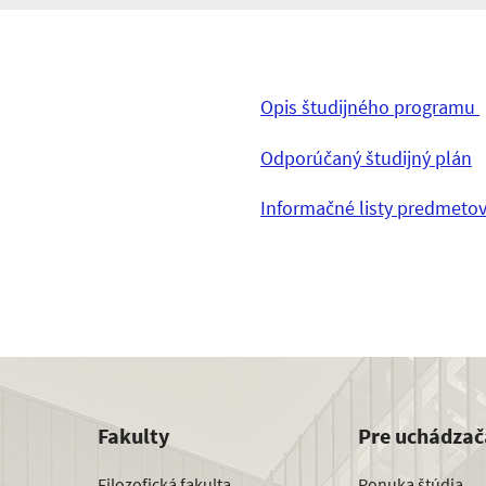
Opis študijného programu
Odporúčaný študijný plán
Informačné listy predmeto
Fakulty
Pre uchádzač
Filozofická fakulta
Ponuka štúdia