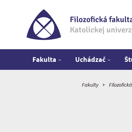
Filozofická fakult
Katolíckej univer
Hlavné menu
Fakulta
Uchádzač
Š
Fakulty
Filozofická