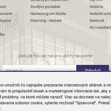
dium
Študijný poriadok
História
avovanie
Harmonogram štúdia
Vedenie univ
dzačov
Elearning - moodle
Rektorát
KU v médiác
dka
Sledujte nás cez náš pravidelný newsletter
Odoslať
 umožnili čo najlepšie prezeranie internetových stránok a mo
 nám to prispôsobiť obsah a marketingové informácie tak, aby 
26 ku.sk. Všetky práva vyhradené.
|
Ochrana osobných údajov
|
Vyhlásenie o prístupnosti
 problémy, na ktoré môžete naraziť. Viac sa dozviete na naše
his site is protected by reCAPTCHA and the Google
Privacy Policy
and
Terms of Service
appl
tavenia súborov cookie, vyberte možnosť "Spravovať". Pokiaľ c
Tvorba stránky WebCreators.sk
|
Webhosting
-
HostCreators
".