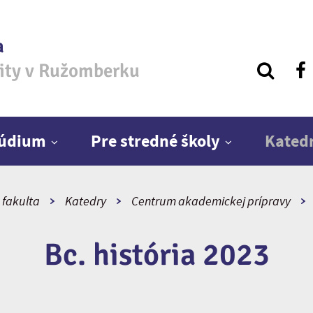
a
zity v Ružomberku
túdium
Pre stredné školy
Kated
 fakulta
Katedry
Centrum akademickej prípravy
Bc. história 2023