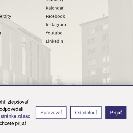
Kalendár
erzity
Facebook
Instagram
h
Youtube
Linkedin
hli zlepšovať
zodpovedali
|
Admin
Spravovať
Odmietnuť
Prijať
j
stránke zásad
y.
hcete prijať