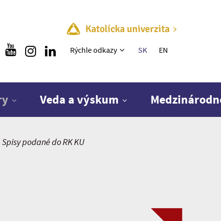
Katolícka univerzita
Rýchle menu
Rýchle odkazy
SK
EN
ry
Veda a výskum
Medzinárodn
Spisy podané do RK KU