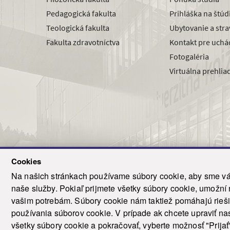
Pedagogická fakulta
Prihláška na štú
Teologická fakulta
Ubytovanie a str
Fakulta zdravotníctva
Kontakt pre uchá
Fotogaléria
Virtuálna prehlia
Cookies
Na našich stránkach používame súbory cookie, aby sme vám
naše služby. Pokiaľ prijmete všetky súbory cookie, umožní
© 2021-20
vašim potrebám. Súbory cookie nám taktiež pomáhajú riešiť
T
používania súborov cookie. V prípade ak chcete upraviť nas
všetky súbory cookie a pokračovať, vyberte možnosť "Prijať