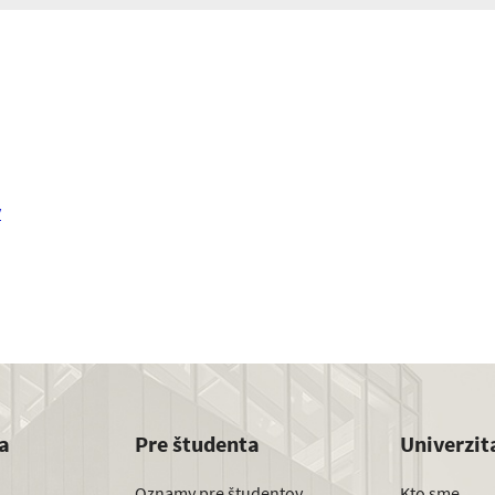
v
a
Pre študenta
Univerzit
Oznamy pre študentov
Kto sme