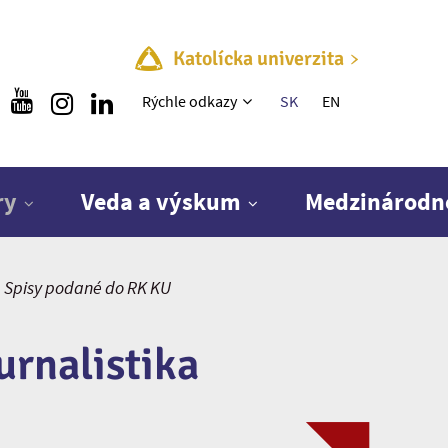
Katolícka univerzita
Rýchle menu
Rýchle odkazy
SK
EN
ry
Veda a výskum
Medzinárodn
Spisy podané do RK KU
urnalistika