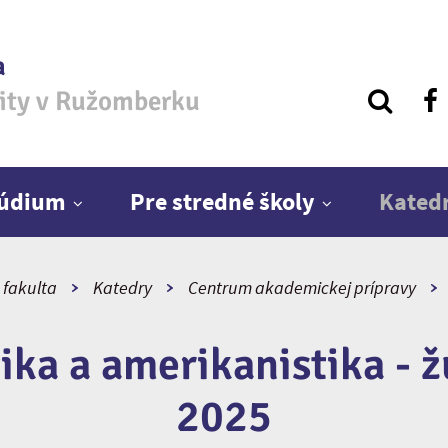
a
zity v Ružomberku
túdium
Pre stredné školy
Kated
 fakulta
Katedry
Centrum akademickej prípravy
tika a amerikanistika - ž
2025