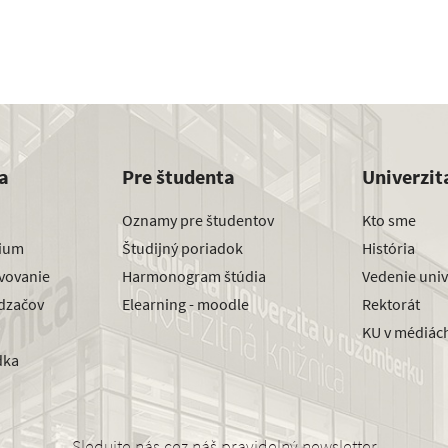
a
Pre študenta
Univerzit
Oznamy pre študentov
Kto sme
dium
Študijný poriadok
História
avovanie
Harmonogram štúdia
Vedenie univ
dzačov
Elearning - moodle
Rektorát
KU v médiác
dka
Sledujte nás cez náš pravidelný newsletter