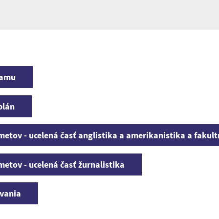
ramu
plán
metov - ucelená časť anglistika a amerikanistika a fakul
metov - ucelená časť žurnalistika
ávania