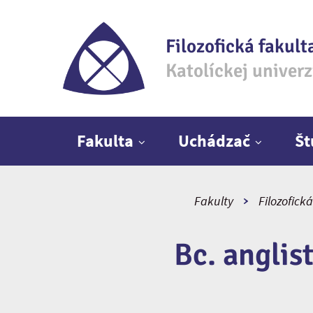
Filozofická fakult
Katolíckej univer
Hlavné menu
Fakulta
Uchádzač
Š
Fakulty
Filozofická
Bc. anglis