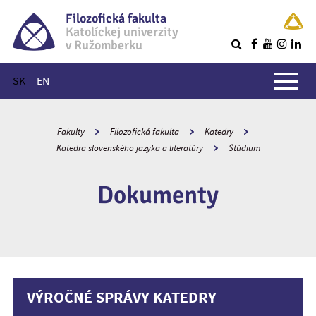
Filozofická fakulta
Katolíckej univerzity
v Ružomberku
R
Hlavné menu
SK
EN
Fakulty
Filozofická fakulta
Katedry
Katedra slovenského jazyka a literatúry
Štúdium
Dokumenty
VÝROČNÉ SPRÁVY KATEDRY