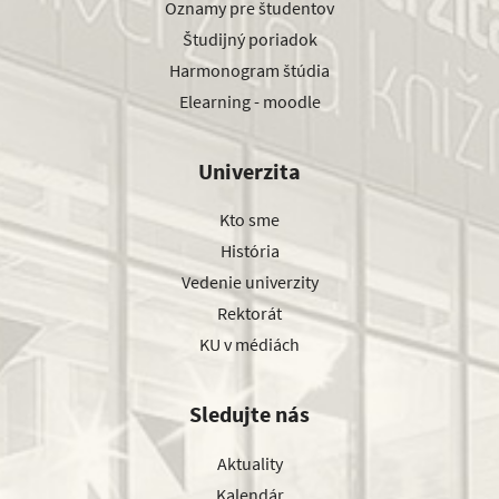
Oznamy pre študentov
Študijný poriadok
Harmonogram štúdia
Elearning - moodle
Univerzita
Kto sme
História
Vedenie univerzity
Rektorát
KU v médiách
Sledujte nás
Aktuality
Kalendár