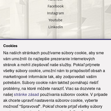
Facebook
Instagram
Youtube
Linkedin
Cookies
Sledujte nás cez náš pravidelný newsletter
Na našich stránkach používame súbory cookie, aby sme
vám umožnili čo najlepšie prezeranie internetových
stránok a mohli zlepšovať naše služby. Pokiaľ prijmete
všetky súbory cookie, umožní nám to prispôsobiť obsah a
marketingové informácie tak, aby zodpovedali vašim
Odoslať
potrebám. Súbory cookie nám taktiež pomáhajú riešiť
problémy, na ktoré môžete naraziť. Viac sa dozviete na
našej
stránke zásad
používania súborov cookie. V prípade
© 2021-2026 ku.sk. Všetky práva vyhradené.
|
Ochrana osobných údajov
|
ak chcete upraviť nastavenia súborov cookie, vyberte
Vyhlásenie o prístupnosti
|
Admin
možnosť "Spravovať". Pokiaľ chcete prijať všetky súbory
This site is protected by reCAPTCHA and the Google
Privacy Policy
and
Terms of