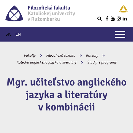
Filozofická fakulta
Katolíckej univerzity
v Ružomberku
R
Hlavné menu
SK
EN
Fakulty
Filozofická fakulta
Katedry
Katedra anglického jazyka a literatúry
Študijné programy
Mgr. učiteľstvo anglického
jazyka a literatúry
v kombinácii