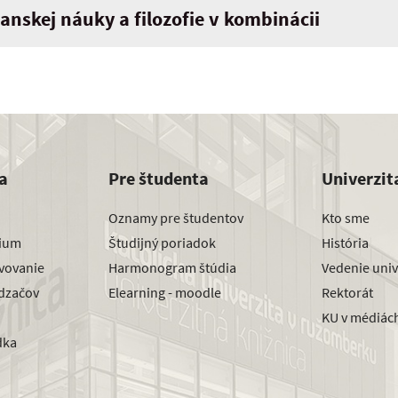
ianskej náuky a filozofie v kombinácii
a
Pre študenta
Univerzit
Oznamy pre študentov
Kto sme
dium
Študijný poriadok
História
avovanie
Harmonogram štúdia
Vedenie univ
dzačov
Elearning - moodle
Rektorát
KU v médiác
dka