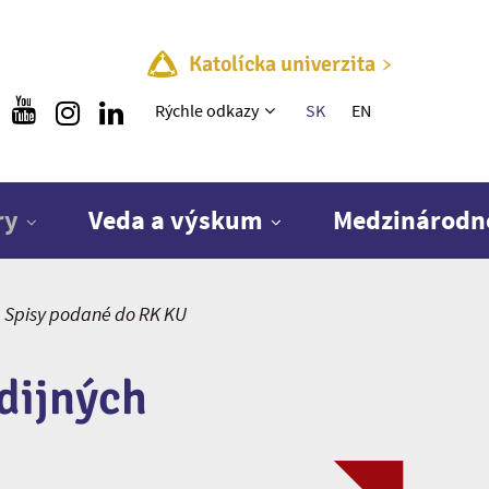
Katolícka univerzita
Rýchle menu
Rýchle odkazy
SK
EN
ry
Veda a výskum
Medzinárodn
Spisy podané do RK KU
dijných