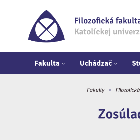
Filozofická fakult
Katolíckej univer
Hlavné menu
Fakulta
Uchádzač
Š
Fakulty
Filozofická
Zosúla