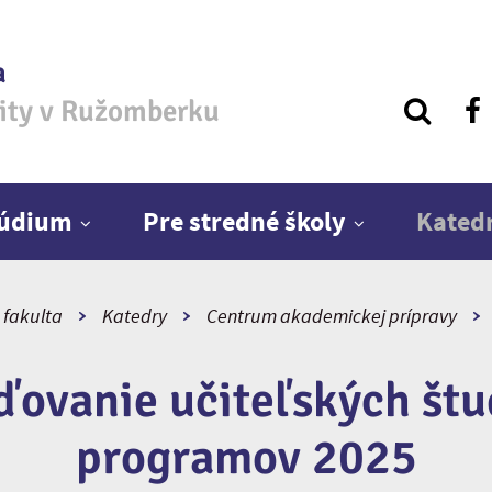
a
zity v Ružomberku
túdium
Pre stredné školy
Kated
 fakulta
Katedry
Centrum akademickej prípravy
ďovanie učiteľských štu
programov 2025