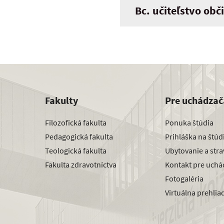
Bc. učiteľstvo obč
Fakulty
Pre uchádzač
Filozofická fakulta
Ponuka štúdia
Pedagogická fakulta
Prihláška na štú
Teologická fakulta
Ubytovanie a str
Fakulta zdravotníctva
Kontakt pre uchá
Fotogaléria
Virtuálna prehlia