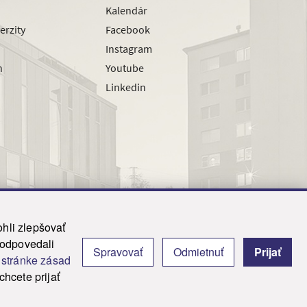
Kalendár
erzity
Facebook
Instagram
h
Youtube
Linkedin
hli zlepšovať
zodpovedali
Spravovať
Odmietnuť
Prijať
|
Admin
j
stránke zásad
y.
hcete prijať