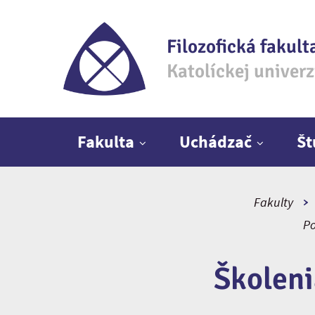
Filozofická fakult
Katolíckej univer
Hlavné menu
Fakulta
Uchádzač
Š
Fakulty
Po
Školeni