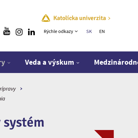
Katolícka univerzita
Rýchle menu
Rýchle odkazy
SK
EN
ry
Veda a výskum
Medzinárodn
rípravy
nia
ý systém