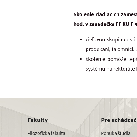
Školenie riadiacich zame
hod. v zasadačke FF KU F
cieľovou skupinou sú
prodekani, tajomníci...
školenie pomôže lepš
systému na rektoráte 
Fakulty
Pre uchádzač
Filozofická fakulta
Ponuka štúdia