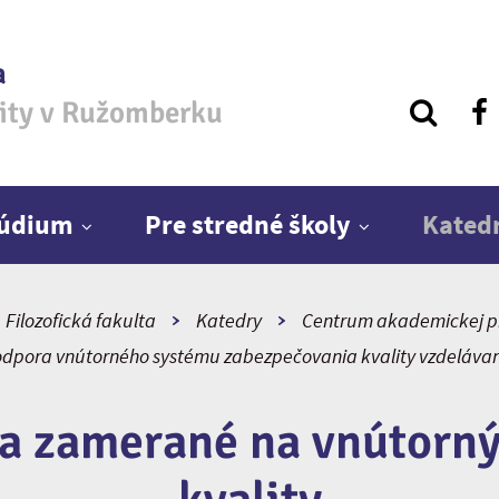
a
zity v Ružomberku
túdium
Pre stredné školy
Kated
Filozofická fakulta
Katedry
Centrum akademickej p
dpora vnútorného systému zabezpečovania kvality vzdeláva
a zamerané na vnútorn