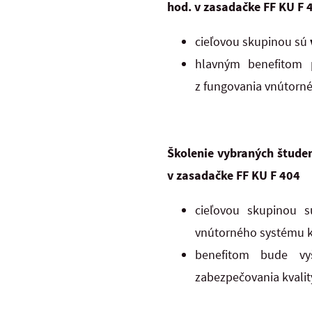
hod. v zasadačke FF KU F 
cieľovou skupinou sú
hlavným benefitom 
z fungovania vnútorné
Školenie vybraných štude
v zasadačke FF KU F 404
cieľovou skupinou 
vnútorného systému k
benefitom bude vy
zabezpečovania kvalit