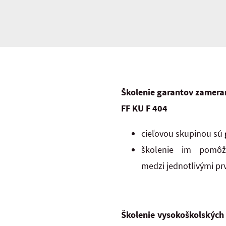
Školenie garantov zamera
FF KU F 404
cieľovou skupinou sú
školenie im pomôž
medzi jednotlivými pr
Školenie vysokoškolských 