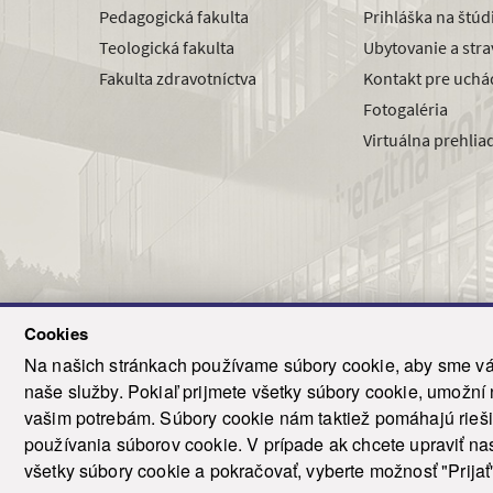
Pedagogická fakulta
Prihláška na štú
Teologická fakulta
Ubytovanie a str
Fakulta zdravotníctva
Kontakt pre uchá
Fotogaléria
Virtuálna prehlia
Cookies
Na našich stránkach používame súbory cookie, aby sme vám
naše služby. Pokiaľ prijmete všetky súbory cookie, umožní
© 2021-20
vašim potrebám. Súbory cookie nám taktiež pomáhajú riešiť
T
používania súborov cookie. V prípade ak chcete upraviť nas
všetky súbory cookie a pokračovať, vyberte možnosť "Prijať