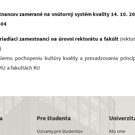
stnancov zamerané na vnútorný systém kvality
14. 10. 20
 404
riadiaci zamestnanci na úrovni rektorátu a fakúlt
(rektor
)
iemu pochopeniu kultúry kvality a presadzovania princí
KU a fakultách KU
a
Pre študenta
Univerzit
Oznamy pre študentov
Kto sme