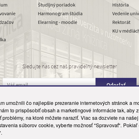
dium
Študijný poriadok
História
avovanie
Harmonogram štúdia
Vedenie univ
dzačov
Elearning - moodle
Rektorát
KU v médiác
dka
Sledujte nás cez náš pravidelný newsletter
Odoslať
 umožnili čo najlepšie prezeranie internetových stránok a mo
 nám to prispôsobiť obsah a marketingové informácie tak, aby 
26 ku.sk. Všetky práva vyhradené.
|
Ochrana osobných údajov
|
Vyhlásenie o prístupnosti
 problémy, na ktoré môžete naraziť. Viac sa dozviete na naše
his site is protected by reCAPTCHA and the Google
Privacy Policy
and
Terms of Service
appl
tavenia súborov cookie, vyberte možnosť "Spravovať". Pokiaľ c
Tvorba stránky WebCreators.sk
|
Webhosting
-
HostCreators
".