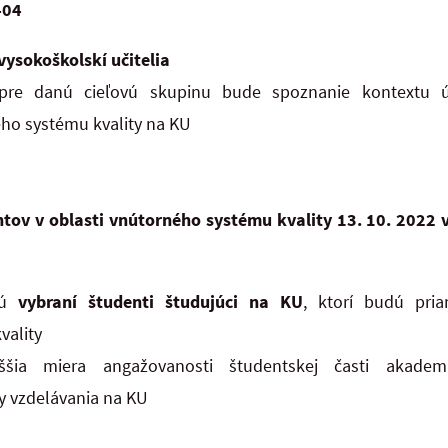
404
vysokoškolskí učitelia
pre danú cieľovú skupinu bude spoznanie kontextu ú
ho systému kvality na KU
ntov v oblasti vnútorného systému kvality
13. 10. 2022 
sú
vybraní študenti študujúci na KU
, ktorí budú pri
vality
ššia miera angažovanosti študentskej časti akade
y vzdelávania na KU