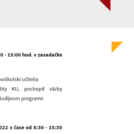
0 - 15:00 hod. v zasadačke
oškolskí učitelia
ity KU, pochopiť väzby
 študijnom programe
022 v čase od 8:30 - 15:30