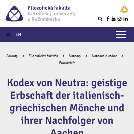
Filozofická fakulta
Katolíckej univerzity
v Ružomberku
R
Hlavné menu
SK
EN
Fakulty
Filozofická fakulta
Katedry
Katedra histórie
Publikácie
Kodex von Neutra: geistige
Erbschaft der italienisch-
griechischen Mönche und
ihrer Nachfolger von
Aachen