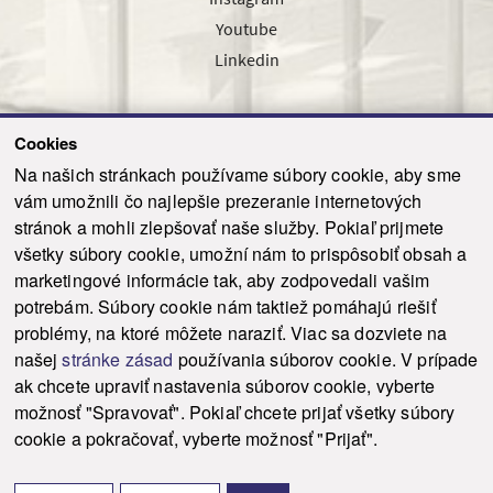
Youtube
Linkedin
Cookies
Sledujte nás cez náš pravidelný newsletter
Na našich stránkach používame súbory cookie, aby sme
vám umožnili čo najlepšie prezeranie internetových
stránok a mohli zlepšovať naše služby. Pokiaľ prijmete
všetky súbory cookie, umožní nám to prispôsobiť obsah a
marketingové informácie tak, aby zodpovedali vašim
Odoslať
potrebám. Súbory cookie nám taktiež pomáhajú riešiť
problémy, na ktoré môžete naraziť. Viac sa dozviete na
našej
stránke zásad
používania súborov cookie. V prípade
© 2021-2026 ku.sk. Všetky práva vyhradené.
|
Ochrana osobných údajov
|
ak chcete upraviť nastavenia súborov cookie, vyberte
Vyhlásenie o prístupnosti
|
Admin
možnosť "Spravovať". Pokiaľ chcete prijať všetky súbory
This site is protected by reCAPTCHA and the Google
Privacy Policy
and
Terms of
cookie a pokračovať, vyberte možnosť "Prijať".
Service
apply.
Tvorba stránky WebCreators.sk
|
Webhosting
-
HostCreators