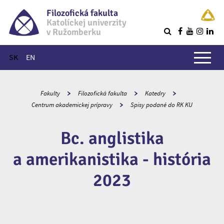
Filozofická fakulta
Katolíckej univerzity
v Ružomberku
R
Hlavné menu
SK
EN
Fakulty
Filozofická fakulta
Katedry
Centrum akademickej prípravy
Spisy podané do RK KU
Bc. anglistika
a amerikanistika - história
2023