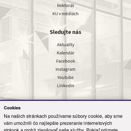
Rektorát
KU v médiách
Sledujte nás
Aktuality
Kalendár
Facebook
Instagram
Youtube
Linkedin
Cookies
Sledujte nás cez náš pravidelný newsletter
Na našich stránkach používame súbory cookie, aby sme
vám umožnili čo najlepšie prezeranie internetových
stránok a mohli zlepšovať naše služby. Pokiaľ prijmete