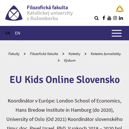
Filozofická fakulta
Katolíckej univerzity
v Ružomberku
R
Hlavné menu
SK
EN
Fakulty
Filozofická fakulta
Katedry
Katedra žurnalistiky
Výskum
EU Kids Online Slovensko
Koordinátor v Európe: London School of Economics,
Hans Bredow Institute in Hamburg (do 2020),
University of Oslo (Od 2021) Koordinátor slovenského
tímu: doc. Pavel Izrael, PhD. V rokoch 2018 – 2020 bol