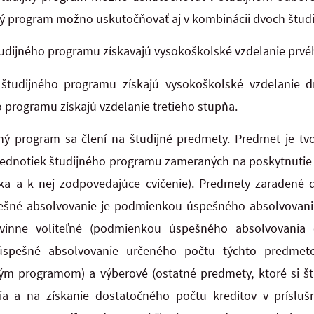
ný program možno uskutočňovať aj v kombinácii dvoch štud
udijného programu získavajú vysokoškolské vzdelanie prvé
 študijného programu získajú vysokoškolské vzdelanie d
programu získajú vzdelanie tretieho stupňa.
jný program sa člení na študijné predmety. Predmet je tv
ednotiek študijného programu zameraných na poskytnutie
ška a k nej zodpovedajúce cvičenie). Predmety zaradené
pešné absolvovanie je podmienkou úspešného absolvovania
vinne voliteľné (podmienkou úspešného absolvovania 
úspešné absolvovanie určeného počtu týchto predmet
jným programom) a výberové (ostatné predmety, ktoré si 
a a na získanie dostatočného počtu kreditov v príslušn