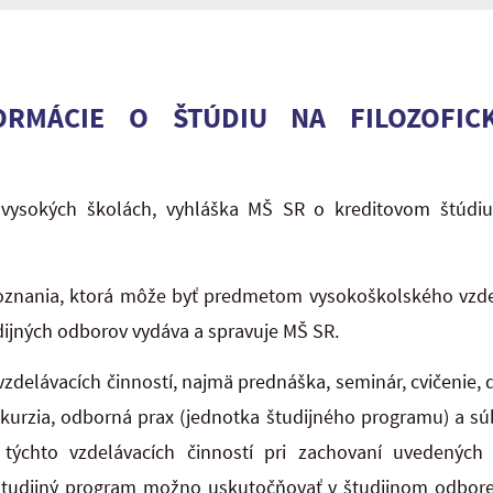
ORMÁCIE O ŠTÚDIU NA FILOZOFIC
o vysokých školách, vyhláška MŠ SR o kreditovom štúdiu
oznania, ktorá môže byť predmetom vysokoškolského vzde
dijných odborov vydáva a spravuje MŠ SR.
vzdelávacích činností, najmä prednáška, seminár, cvičenie,
xkurzia, odborná prax (jednotka študijného programu) a súb
týchto vzdelávacích činností pri zachovaní uvedených 
Študijný program možno uskutočňovať v študijnom odbore,