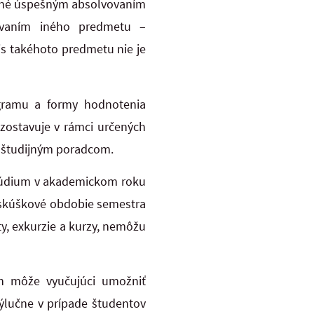
nené úspešným absolvovaním
ovaním iného predmetu –
s takéhoto predmetu nie je
gramu a formy hodnotenia
 zostavuje v rámci určených
o študijným poradcom.
Štúdium v akademickom roku
, skúškové obdobie semestra
ty, exkurzie a kurzy, nemôžu
h môže vyučujúci umožniť
ýlučne v prípade študentov