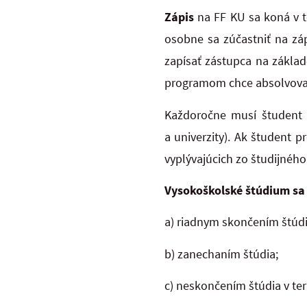
Zápis
na FF KU sa koná v 
osobne sa zúčastniť na zá
zapísať zástupca na základ
programom chce absolvova
Každoročne musí študent zí
a univerzity). Ak študent 
vyplývajúcich zo študijného
Vysokoškolské štúdium sa
a) riadnym skončením štúdi
b) zanechaním štúdia;
c) neskončením štúdia v te