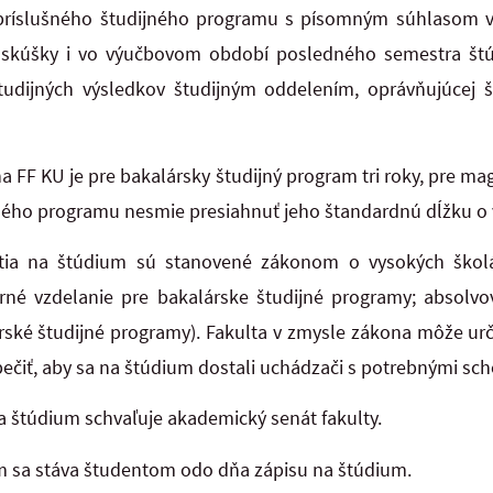
príslušného študijného programu s písomným súhlasom 
 skúšky i vo výučbovom období posledného semestra štúd
udijných výsledkov študijným oddelením, oprávňujúcej št
a FF KU je pre bakalársky študijný program tri roky, pre ma
ného programu nesmie presiahnuť jeho štandardnú dĺžku o v
tia na štúdium sú stanovené zákonom o vysokých škol
né vzdelanie pre bakalárske študijné programy; absolv
ské študijné programy). Fakulta v zmysle zákona môže urči
ečiť, aby sa na štúdium dostali uchádzači s potrebnými s
na štúdium schvaľuje akademický senát fakulty.
m sa stáva študentom odo dňa zápisu na štúdium.