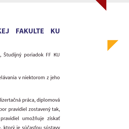
KEJ FAKULTE KU
, Študijný poriadok FF KU
lávania v niektorom z jeho
 dizertačná práca, diplomová
or pravidiel zostavený tak,
pravidiel umožňuje získať
 ktorý je súčasťou sústavy