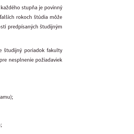
 každého stupňa je povinný
ďalších rokoch štúdia môže
ostí predpísaných študijným
 študijný poriadok fakulty
 pre nesplnenie požiadaviek
ramu);
;