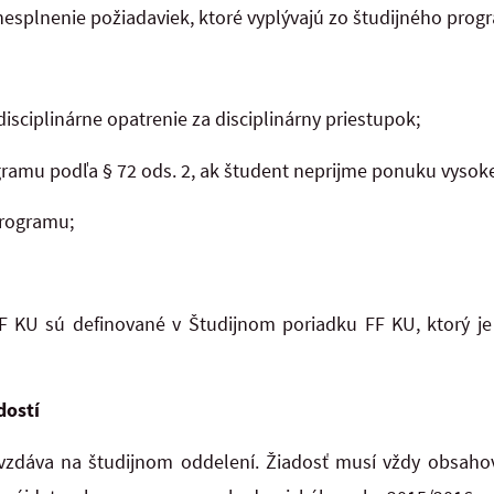
nesplnenie požiadaviek, ktoré vyplývajú zo študijného prog
disciplinárne opatrenie za disciplinárny priestupok;
gramu podľa § 72 ods. 2, ak študent neprijme ponuku vysok
programu;
F KU sú definované v Študijnom poriadku FF KU, ktorý je 
dostí
vzdáva na študijnom oddelení. Žiadosť musí vždy obsah