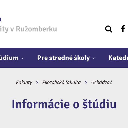
a
zity v Ružomberku
túdium
Pre stredné školy
Kated
Fakulty
Filozofická fakulta
Uchádzač
Informácie o štúdiu