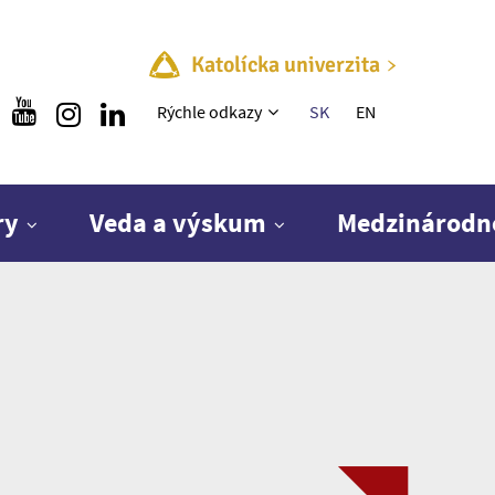
Katolícka univerzita
Rýchle menu
Rýchle odkazy
SK
EN
ry
Veda a výskum
Medzinárodn