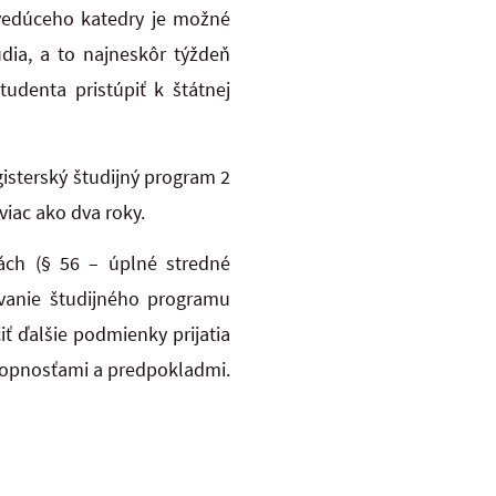
vedúceho katedry je možné
ia, a to najneskôr týždeň
udenta pristúpiť k štátnej
gisterský študijný program 2
iac ako dva roky.
ách (§ 56 – úplné stredné
ovanie študijného programu
ť ďalšie podmienky prijatia
chopnosťami a predpokladmi.