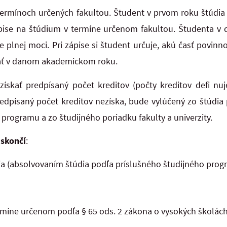
termínoch určených fakultou. Študent v prvom roku štúdia
pise na štúdium v termíne určenom fakultou. Študenta v 
e plnej moci. Pri zápise si študent určuje, akú časť povinn
ť v danom akademickom roku.
skať predpísaný počet kreditov (počty kreditov defi nuje
predpísaný počet kreditov nezíska, bude vylúčený zo štúdia
 programu a zo študijného poriadku fakulty a univerzity.
 skončí
:
a (absolvovaním štúdia podľa príslušného študijného prog
rmíne určenom podľa § 65 ods. 2 zákona o vysokých školách