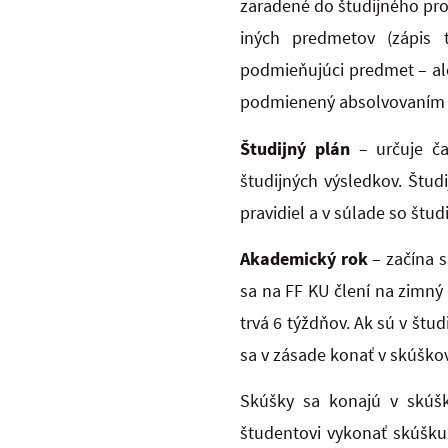
zaradené do študijného pr
iných predmetov (zápis
podmieňujúci predmet – al
podmienený absolvovaním 
Študijný plán
– určuje č
študijných výsledkov. Štud
pravidiel a v súlade so št
Akademický rok
– začína 
sa na FF KU člení na zimný
trvá 6 týždňov. Ak sú v štu
sa v zásade konať v skúšk
Skúšky sa konajú v skúš
študentovi vykonať skúšku