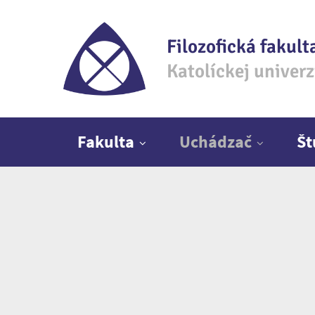
Filozofická fakult
Katolíckej univer
Hlavné menu
Fakulta
Uchádzač
Š