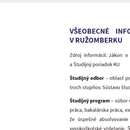
VŠEOBECNÉ INF
V RUŽOMBERKU
Zdroj informácií: zákon 
a Študijný poriadok KU
Študijný odbor
– oblasť p
troch stupňov. Sústavu štu
Študijný program
– súbor 
práca, bakalárska práca, e
že úspešné absolvovanie 
vysokoškolské vzdelanie. 