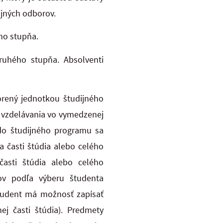
ijných odborov.
ho stupňa.
ruhého stupňa. Absolventi
orený jednotkou študijného
 vzdelávania vo vymedzenej
 do študijného programu sa
 časti štúdia alebo celého
časti štúdia alebo celého
ov podľa výberu študenta
študent má možnosť zapísať
ej časti štúdia). Predmety