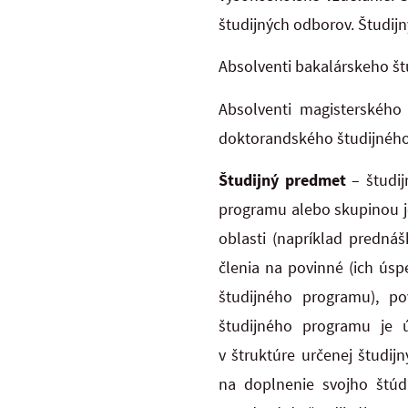
študijných odborov. Študij
Absolventi bakalárskeho št
Absolventi magisterského
doktorandského študijného 
Študijný predmet
– študi
programu alebo skupinou j
oblasti (napríklad predná
členia na povinné (ich ús
študijného programu), po
študijného programu je 
v štruktúre určenej študi
na doplnenie svojho štúdi