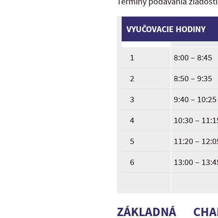
Termíny podávania žiadost
VYUČOVACIE HODINY
1
8:00 – 8:45
2
8:50 – 9:35
3
9:40 – 10:25
4
10:30 – 11:1
5
11:20 – 12:0
6
13:00 – 13:
4
ZÁKLADNÁ CHA