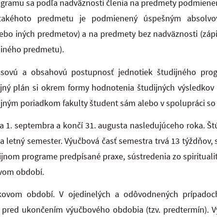
ogramu sa podľa nadväznosti členia na predmety podmie
 takéhoto predmetu je podmienený úspešným absolv
ebo iných predmetov) a na predmety bez nadväznosti (zápi
iného predmetu).
asovú a obsahovú postupnosť jednotiek študijného pro
ijný plán si okrem formy hodnotenia študijných výsledkov
udijným poriadkom fakulty študent sám alebo v spolupráci s
sa 1. septembra a končí 31. augusta nasledujúceho roka. 
 a letný semester. Výučbová časť semestra trvá 13 týždňov
dijnom programe predpísané praxe, sústredenia zo spirituali
ovom období.
kovom období. V ojedinelých a odôvodnených prípadoc
 pred ukončením výučbového obdobia (tzv. predtermín). V