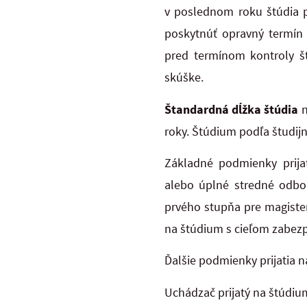
v poslednom roku štúdia 
poskytnúť opravný termín
pred termínom kontroly št
skúške.
Štandardná dĺžka štúdia
n
roky. Štúdium podľa študij
Základné podmienky prija
alebo úplné stredné odbor
prvého stupňa pre magister
na štúdium s cieľom zabezp
Ďalšie podmienky prijatia 
Uchádzač prijatý na štúdiu