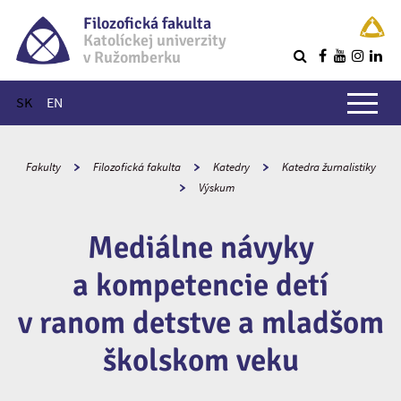
Filozofická fakulta
Katolíckej univerzity
v Ružomberku
R
Hlavné menu
SK
EN
Fakulty
Filozofická fakulta
Katedry
Katedra žurnalistiky
Výskum
Mediálne návyky
a kompetencie detí
v ranom detstve a mladšom
školskom veku