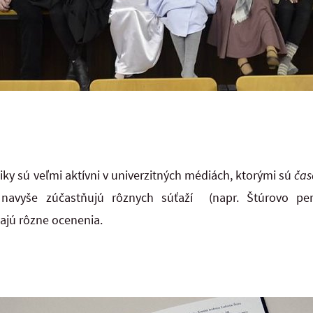
tiky sú veľmi aktívni v univerzitných médiách, ktorými sú
čas
 navyše zúčastňujú rôznych súťaží (napr. Štúrovo pero
šajú rôzne ocenenia.