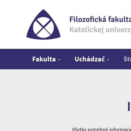
Filozofická fakult
Katolíckej univer
Hlavné menu
Fakulta
Uchádzač
Š
Všetky potrebné informáci