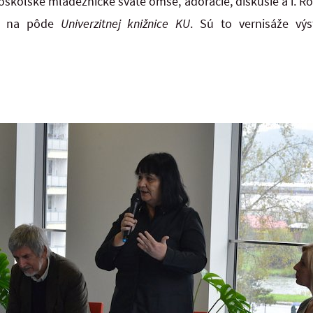
školské mládežnícke sväté omše, adorácie, diskusie a i. R
jú na pôde
Univerzitnej knižnice KU
. Sú to vernisáže výst