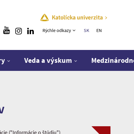
Katolícka univerzita
Rýchle menu
Rýchle odkazy
SK
EN
ry
Veda a výskum
Medzinárodn
v
ie ("Informácie o štúdiu")