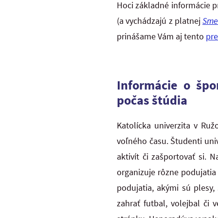
Hoci základné informácie p
(a vychádzajú z platnej
Smer
prinášame Vám aj tento
pr
Informácie o šp
počas štúdia
Katolícka univerzita v Ru
voľného času. Študenti uni
aktivít či zašportovať si. 
organizuje rôzne podujatia
podujatia, akými sú plesy, 
zahrať futbal, volejbal č