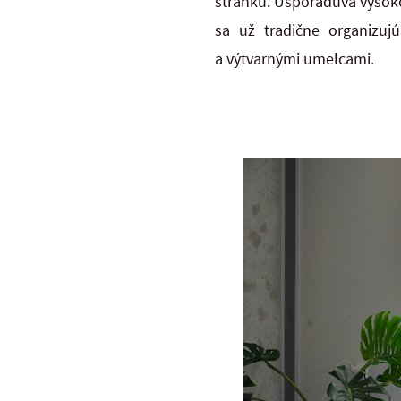
stránku. Usporadúva vysoko
sa už tradične organizu
a výtvarnými umelcami.