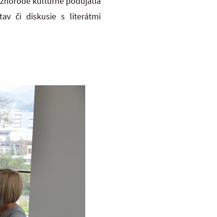
ôznorodé kultúrne podujatia
av či diskusie s literátmi