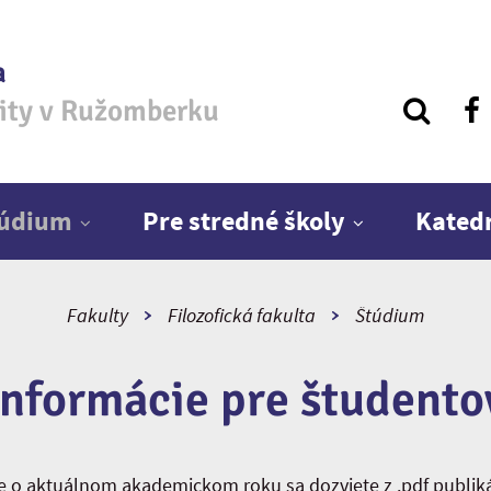
a
zity v Ružomberku
túdium
Pre stredné školy
Kated
Fakulty
Filozofická fakulta
Štúdium
Informácie pre študento
e o aktuálnom akademickom roku sa dozviete z .pdf publikác