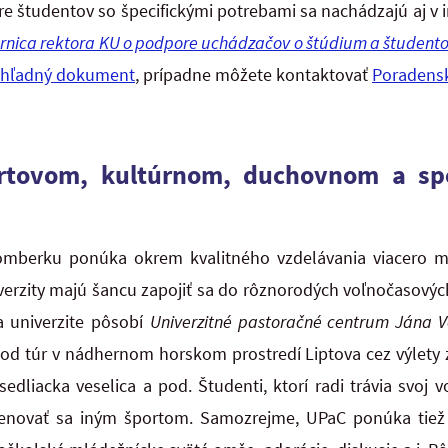
re študentov so špecifickými potrebami sa nachádzajú aj v i
nica rektora KU o podpore uchádzačov o štúdium a študento
ehľadný dokument
, prípadne môžete kontaktovať
Poradens
ortovom, kultúrnom, duchovnom a spo
žomberku ponúka okrem kvalitného vzdelávania viacero mo
verzity majú šancu zapojiť sa do rôznorodých voľnočasový
Na univerzite pôsobí
Univerzitné pastoračné centrum Jána V
 od túr v nádhernom horskom prostredí Liptova cez výlety 
sedliacka veselica a pod. Študenti, ktorí radi trávia svoj
i venovať sa iným športom. Samozrejme, UPaC ponúka tiež 