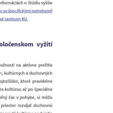
nformáciách o štúdiu vyššie
v so špecifickými potrebami
)
ké centrum KU
.
ločenskom vyžití
žností na aktívne prežitie
ch, kultúrnych a duchovných
ojtaššáka
, ktoré pravidelne
za kultúrou až po špeciálne
 voľný čas v pohybe, si môžu
priestor rozvíjať duchovnú