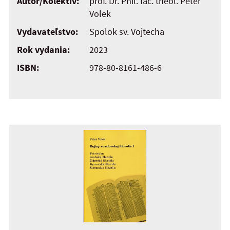
Autor/Kolektív:
prof. Dr. Phil. fac. theol. Peter
Volek
Vydavateľstvo:
Spolok sv. Vojtecha
Rok vydania:
2023
ISBN:
978-80-8161-486-6