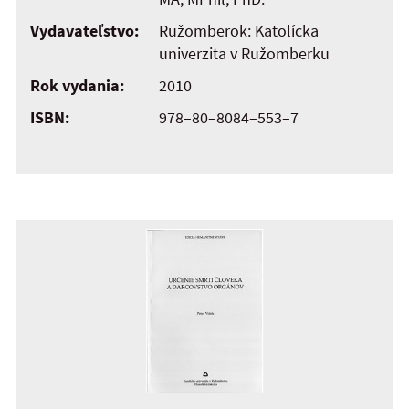
Vydavateľstvo:
Ružomberok: Katolícka
univerzita v Ružomberku
Rok vydania:
2010
ISBN:
978–80–8084–553–7