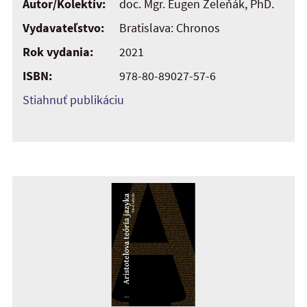
Autor/Kolektív:
doc. Mgr. Eugen Zeleňák, PhD.
Vydavateľstvo:
Bratislava: Chronos
Rok vydania:
2021
ISBN:
978-80-89027-57-6
Stiahnuť publikáciu