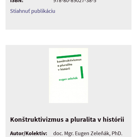
ISBN:
978-80-89027-38-5
Stiahnuť publikáciu
Konštruktivizmus a pluralita v histórii
Autor/Kolektív:
doc. Mgr. Eugen Zeleňák, PhD.