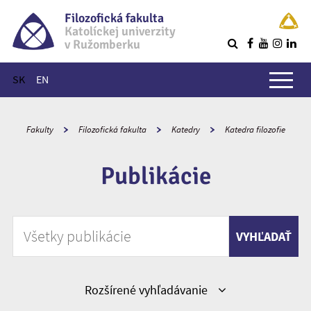
Filozofická fakulta
Katolíckej univerzity
v Ružomberku
R
Hlavné menu
SK
EN
Fakulty
Filozofická fakulta
Katedry
Katedra filozofie
Publikácie
Vyhľadávať podľa kľúčového slova
VYHĽADAŤ
Zobraziť
Rozšírené vyhľadávanie