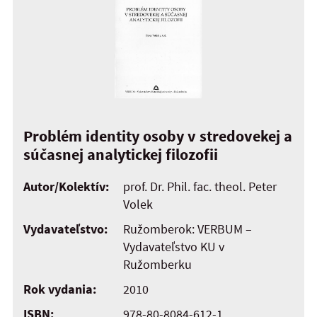
Problém identity osoby v stredovekej a
súčasnej analytickej filozofii
Autor/Kolektív:
prof. Dr. Phil. fac. theol. Peter
Volek
Vydavateľstvo:
Ružomberok: VERBUM –
Vydavateľstvo KU v
Ružomberku
Rok vydania:
2010
ISBN:
978-80-8084-612-1