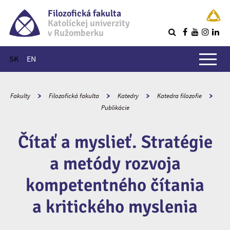
Filozofická fakulta
Katolíckej univerzity
v Ružomberku
R
Hlavné menu
SK
EN
Fakulty
Filozofická fakulta
Katedry
Katedra filozofie
Publikácie
Čítať a myslieť. Stratégie
a metódy rozvoja
kompetentného čítania
a kritického myslenia