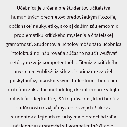
Učebnica je určená pre študentov učiteľstva
humanitných predmetov: predovšetkým filozofie,
občianskej náuky, etiky, ako aj ďalším záujemcom o
problematiku kritického myslenia a čitateľskej
gramotnosti. Študentov a učiteľov môže táto učebnica
intelektuálne inšpirovať a súčasne naučiť využívať
metódy rozvoja kompetentného čítania a kritického
myslenia. Publikácia si kladie primárne za cieľ
poskytnúť vysokoškolským študentom – budúcim
učiteľom základné metodologické informácie v tejto
oblasti ľudskej kultúry. Sú to práve oni, ktorí budú v
budúcnosti rozvíjať myslenie svojich žiakov a
študentov a tejto ich misii by malo predchádzať a
následne ju aj sprevádzať kompetentné čítanie.