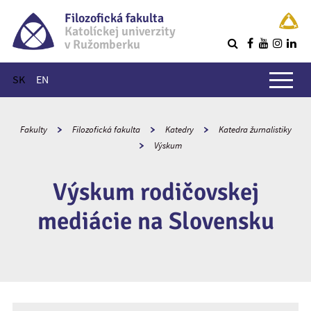
Filozofická fakulta
Katolíckej univerzity
v Ružomberku
R
Hlavné menu
SK
EN
Fakulty
Filozofická fakulta
Katedry
Katedra žurnalistiky
Výskum
Výskum rodičovskej
mediácie na Slovensku