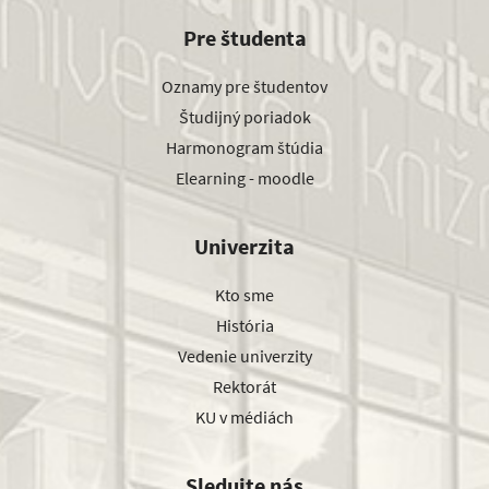
Pre študenta
Oznamy pre študentov
Študijný poriadok
Harmonogram štúdia
Elearning - moodle
Univerzita
Kto sme
História
Vedenie univerzity
Rektorát
KU v médiách
Sledujte nás