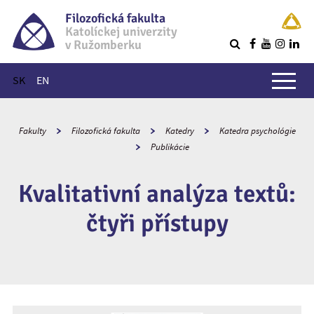
Filozofická fakulta
Katolíckej univerzity
v Ružomberku
R
Hlavné menu
SK
EN
Fakulty
Filozofická fakulta
Katedry
Katedra psychológie
Publikácie
Kvalitativní analýza textů:
čtyři přístupy