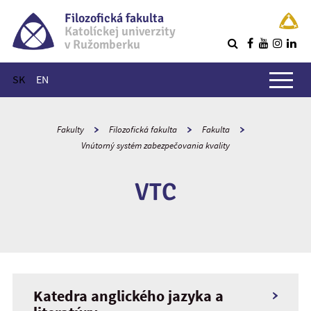
Filozofická fakulta
Katolíckej univerzity
v Ružomberku
R
Hlavné menu
SK
EN
Fakulty
Filozofická fakulta
Fakulta
Vnútorný systém zabezpečovania kvality
VTC
Katedra anglického jazyka a