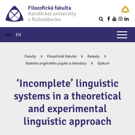
Filozofická fakulta
Katolíckej univerzity
v Ružomberku
R
Hlavné menu
SK
EN
Fakulty
Filozofická fakulta
Katedry
Katedra anglického jazyka a literatúry
Výskum
‘Incomplete’ linguistic
systems in a theoretical
and experimental
linguistic approach