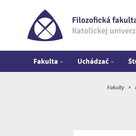
Filozofická fakult
Katolíckej univer
Hlavné menu
Fakulta
Uchádzač
Š
Fakulty
Vyhľadávať podľa kľúčové