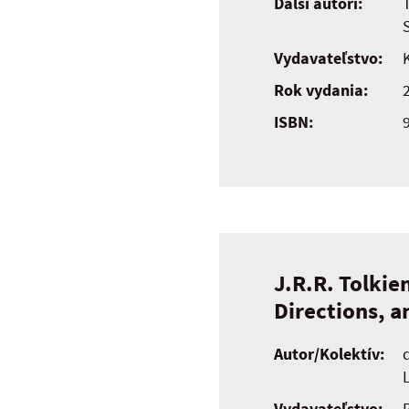
Ďalší autori:
S
Vydavateľstvo:
K
Rok vydania:
ISBN:
J.R.R. Tolkie
Directions, a
Autor/Kolektív:
Vydavateľstvo: