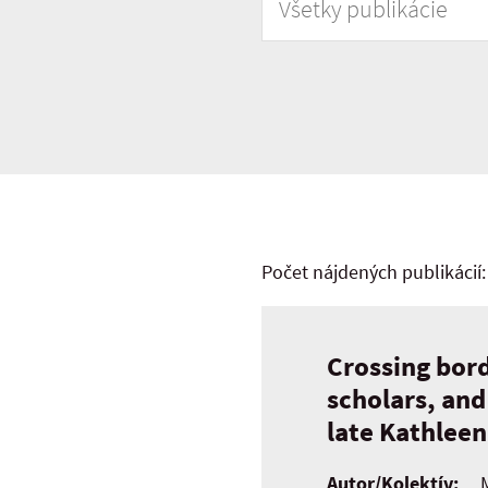
Počet nájdených publikácií:
Crossing bor
scholars, an
late Kathleen
Autor/Kolektív: