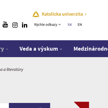
Katolícka univerzita
Rýchle menu
Rýchle odkazy
SK
EN
ry
Veda a výskum
Medzinárodn
 a literatúry