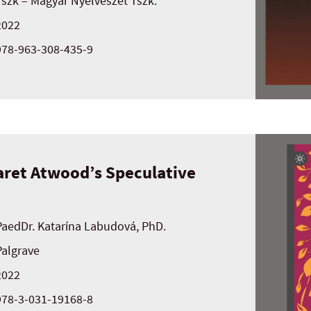
Tszk – Magyar Nyelvészet Tszk.
2022
978-963-308-435-9
aret Atwood’s Speculative
PaedDr. Katarína Labudová, PhD.
Palgrave
2022
978-3-031-19168-8