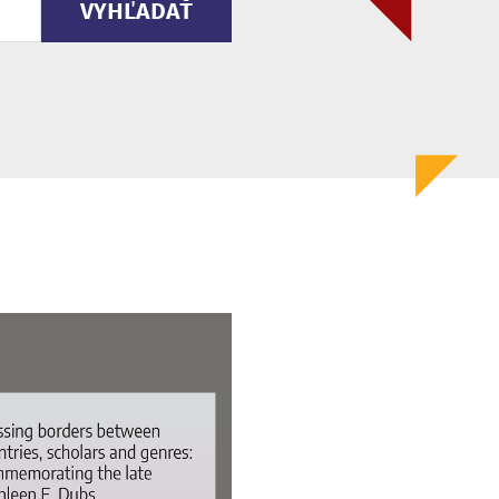
VYHĽADAŤ