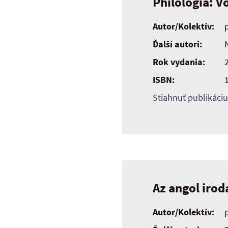
Philologia: V
Autor/Kolektív:
Ďalší autori:
Rok vydania:
ISBN:
Stiahnuť publikáciu
Az angol irod
Autor/Kolektív: