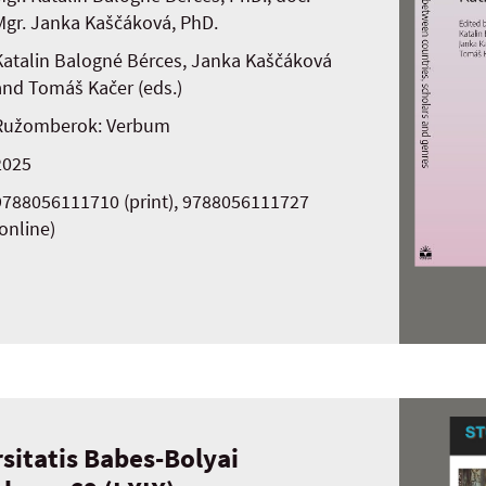
Mgr. Janka Kaščáková, PhD.
Katalin Balogné Bérces, Janka Kaščáková
and Tomáš Kačer (eds.)
Ružomberok: Verbum
2025
9788056111710 (print), 9788056111727
(online)
sitatis Babes-Bolyai