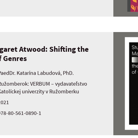
garet Atwood: Shifting the
f Genres
PaedDr. Katarína Labudová, PhD.
Ružomberok: VERBUM – vydavateľstvo
Katolíckej univerzity v Ružomberku
2021
978-80-561-0890-1