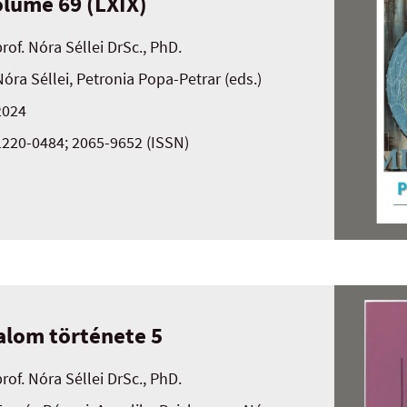
olume 69 (LXIX)
prof. Nóra Séllei DrSc., PhD.
Nóra Séllei, Petronia Popa-Petrar (eds.)
2024
1220-0484; 2065-9652 (ISSN)
alom története 5
prof. Nóra Séllei DrSc., PhD.