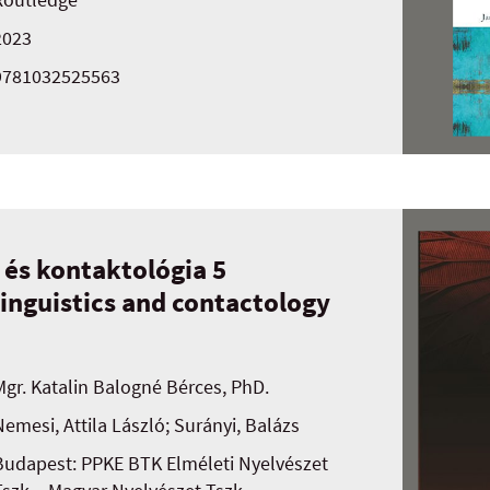
2023
9781032525563
 és kontaktológia 5
linguistics and contactology
Mgr. Katalin Balogné Bérces, PhD.
Nemesi, Attila László; Surányi, Balázs
Budapest: PPKE BTK Elméleti Nyelvészet