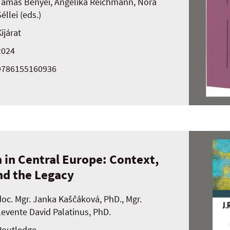
Tamás Bényei, Angelika Reichmann, Nóra
éllei (eds.)
ijárat
2024
9786155160936
n in Central Europe: Context,
nd the Legacy
doc. Mgr. Janka Kaščáková, PhD., Mgr.
Levente David Palatinus, PhD.
Routledge