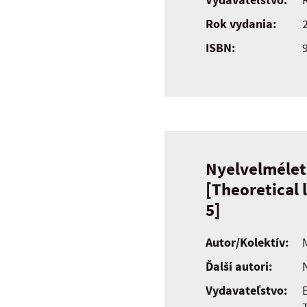
Rok vydania:
ISBN:
Nyelvelmélet
[Theoretical 
5]
Autor/Kolektív:
Ďalší autori:
Vydavateľstvo: