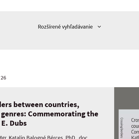
Zobraziť
Rozšírené vyhľadávanie
 26
ders between countries,
d genres: Commemorating the
 E. Dubs
Mgr. Katalin Balogné Bérces, PhD., doc.