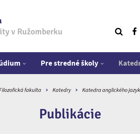
a
zity v Ružomberku
túdium
Pre stredné školy
Kated
Filozofická fakulta
Katedry
Katedra anglického jazyka
Publikácie
ho slova