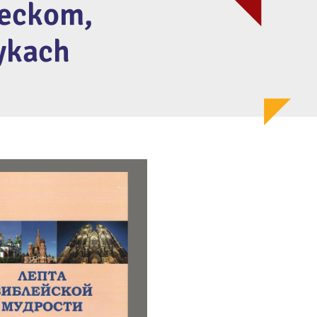
meckom,
ykach