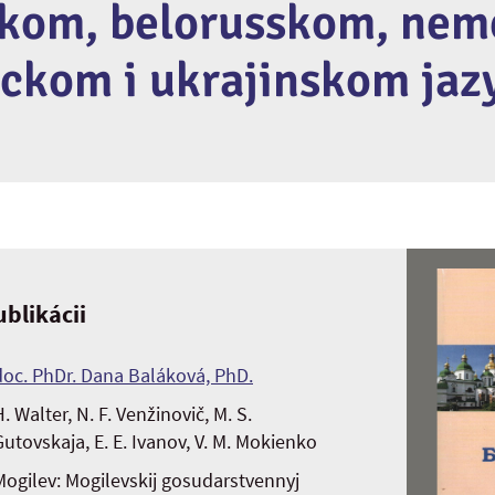
skom, belorusskom, ne
ackom i ukrajinskom jaz
blikácii
doc. PhDr. Dana Baláková, PhD.
. Walter, N. F. Venžinovič, M. S.
Gutovskaja, E. E. Ivanov, V. M. Mokienko
Mogilev: Mogilevskij gosudarstvennyj