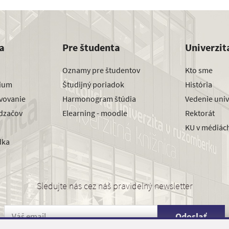
a
Pre študenta
Univerzit
Oznamy pre študentov
Kto sme
dium
Študijný poriadok
História
avovanie
Harmonogram štúdia
Vedenie univ
dzačov
Elearning - moodle
Rektorát
KU v médiác
dka
Sledujte nás cez náš pravidelný newsletter
Odoslať