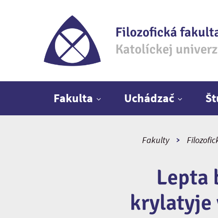
Filozofická fakult
Katolíckej univer
Hlavné menu
Fakulta
Uchádzač
Š
Fakulty
Filozofic
Lepta 
krylatyje