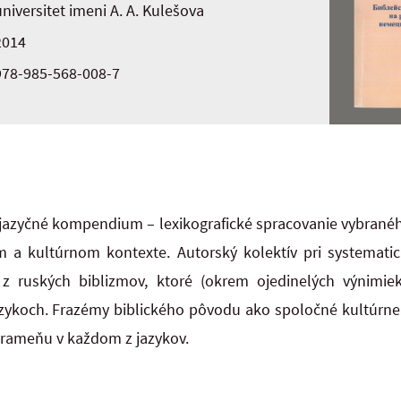
universitet imeni A. A. Kulešova
2014
978-985-568-008-7
ťjazyčné kompendium – lexikografické spracovanie vybrané
a kultúrnom kontexte. Autorský kolektív pri systemati
 z ruských biblizmov, ktoré (okrem ojedinelých výnimiek
zykoch. Frazémy biblického pôvodu ako spoločné kultúrne
rameňu v každom z jazykov.