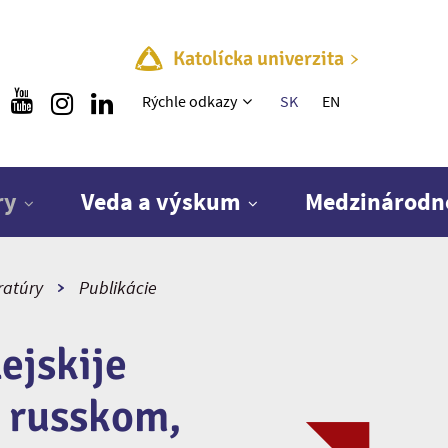
Katolícka univerzita
Rýchle menu
Rýchle odkazy
SK
EN
ry
Veda a výskum
Medzinárodn
ratúry
Publikácie
ejskije
a russkom,