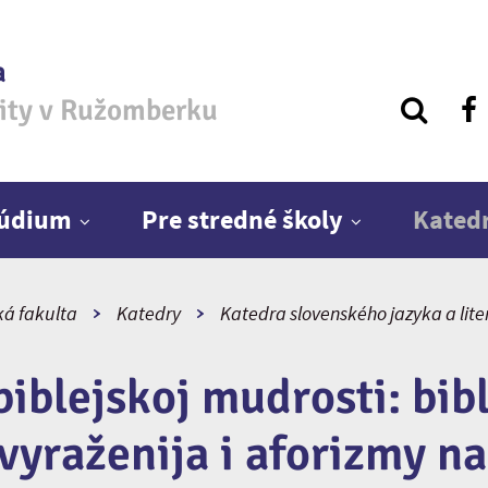
a
zity v Ružomberku
túdium
Pre stredné školy
Kated
ká fakulta
Katedry
Katedra slovenského jazyka a lite
biblejskoj mudrosti: bibl
 vyraženija i aforizmy n