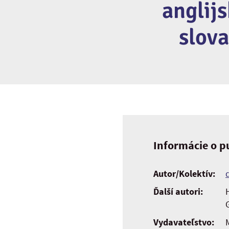
anglij
slov
Informácie o pu
Autor/Kolektív:
Ďalší autori:
H
Vydavateľstvo: