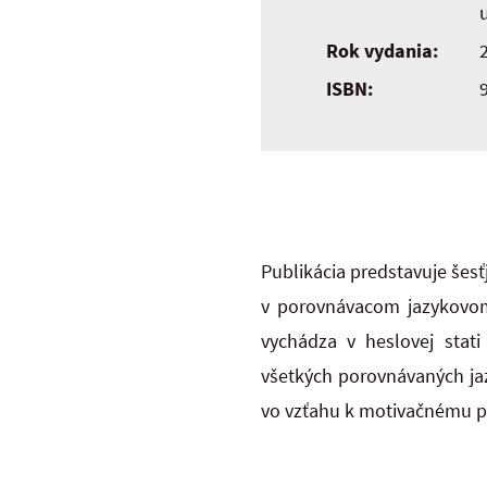
Rok vydania:
ISBN:
Publikácia predstavuje šes
v porovnávacom jazykovom 
vychádza v heslovej stati
všetkých porovnávaných ja
vo vzťahu k motivačnému p