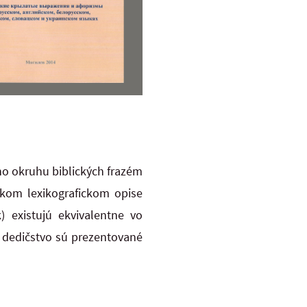
ho okruhu biblických frazém
ckom lexikografickom opise
) existujú ekvivalentne vo
 dedičstvo sú prezentované