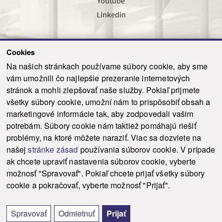
Youtube
Linkedin
Cookies
Sledujte nás cez náš pravidelný newsletter
Na našich stránkach používame súbory cookie, aby sme
vám umožnili čo najlepšie prezeranie internetových
stránok a mohli zlepšovať naše služby. Pokiaľ prijmete
všetky súbory cookie, umožní nám to prispôsobiť obsah a
marketingové informácie tak, aby zodpovedali vašim
Odoslať
potrebám. Súbory cookie nám taktiež pomáhajú riešiť
problémy, na ktoré môžete naraziť. Viac sa dozviete na
našej
stránke zásad
používania súborov cookie. V prípade
© 2021-2026 ku.sk. Všetky práva vyhradené.
|
Ochrana osobných údajov
|
ak chcete upraviť nastavenia súborov cookie, vyberte
Vyhlásenie o prístupnosti
|
Admin
možnosť "Spravovať". Pokiaľ chcete prijať všetky súbory
This site is protected by reCAPTCHA and the Google
Privacy Policy
and
Terms of
cookie a pokračovať, vyberte možnosť "Prijať".
Service
apply.
Tvorba stránky WebCreators.sk
|
Webhosting
-
HostCreators
Spravovať
Odmietnuť
Prijať