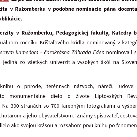
rzita v Ružomberku v podobne nominácie pána docenta
blikácie.
verzity v Ružomberku, Pedagogickej fakulty, Katedry b
uálnom ročníku Krištáľového krídla nominovaný v kategórii
iernym kameňom – čarokrásna Záhrada Eden
nominovali s
 jediná zo všetkých univerzít a vysokých škôl na Slove
knihu o prírode, terénnych názvoch, nárečí, ľudovej
 to monumentálne dielo o živote Liptovských Rev
. Na 300 stranách so 700 farebnými fotografiami a vyšpe
 chotárom a jeho obyvateľstvom. Známy spisovateľ, cestova
ielo ako svojou krásou a rozsahom prvú knihu po fenomená