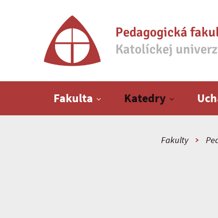
Pedagogická faku
Katolíckej univer
Hlavné menu
Fakulta
Katedry
Uch
Fakulty
Ped