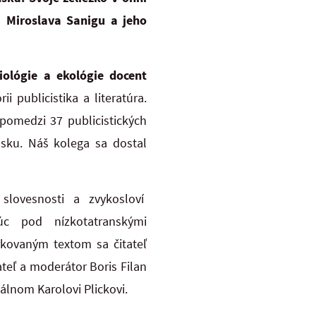
 Miroslava Sanigu a jeho
iológie a ekológie docent
 publicistika a literatúra.
pomedzi 37 publicistických
nsku. Náš kolega sa dostal
 slovesnosti a zvykosloví
úc pod nízkotatranskými
rkovaným textom sa čitateľ
teľ a moderátor Boris Filan
lnom Karolovi Plickovi.