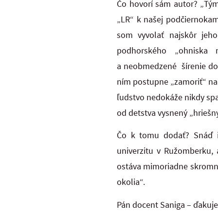
Čo hovorí sám autor? „Tý
„LR“ k našej podčiernokam
som vyvolať najskôr jeh
podhorského „ohniska 
a neobmedzené šírenie do 
ním postupne „zamoriť“ nap
ľudstvo nedokáže nikdy spam
od detstva vysnený „hriešny
Čo k tomu dodať? Snáď i
univerzitu v Ružomberku, 
ostáva mimoriadne skromný
okolia“.
Pán docent Saniga – ďakuj