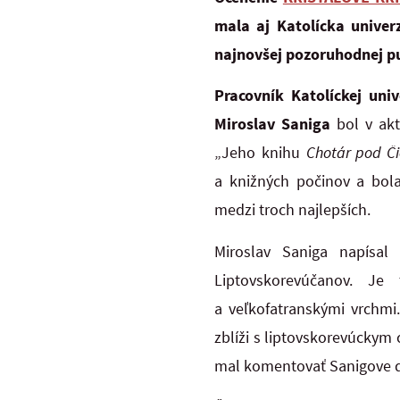
mala aj Katolícka unive
najnovšej pozoruhodnej pu
Pracovník Katolíckej uni
Miroslav Saniga
bol v akt
„Jeho knihu
Chotár pod Č
a knižných počinov a bola
medzi troch najlepších.
Miroslav Saniga napísal 
Liptovskorevúčanov. Je
a veľkofatranskými vrchmi
zblíži s liptovskorevúckym
mal komentovať Sanigove d