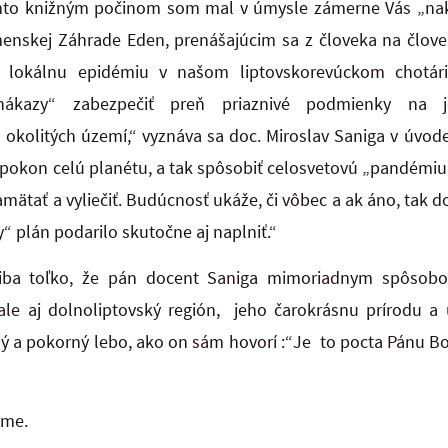
mto knižným počinom som mal v úmysle zámerne Vás „naka
enskej Záhrade Eden, prenášajúcim sa z človeka na člove
o lokálnu epidémiu v našom liptovskorevúckom chotári
nákazy“ zabezpečiť preň priaznivé podmienky na j
okolitých území,“ vyznáva sa doc. Miroslav Saniga v úvod
okon celú planétu, a tak spôsobiť celosvetovú „pandémiu lá
ätať a vyliečiť. Budúcnosť ukáže, či vôbec a ak áno, tak d
“ plán podarilo skutočne aj naplniť.“
ba toľko, že pán docent Saniga mimoriadnym spôsobo
ale aj dolnoliptovský región, jeho čarokrásnu prírodu a 
 a pokorný lebo, ako on sám hovorí :“Je to pocta Pánu 
eme.