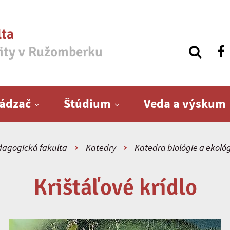
lta
zity v Ružomberku
ádzač
Štúdium
Veda a výskum
agogická fakulta
Katedry
Katedra biológie a ekoló
Krištáľové krídlo