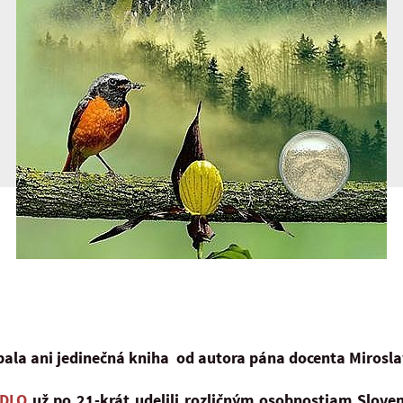
ala ani jedinečná kniha od autora pána docenta Mirosl
ÍDLO
už po 21-krát udelili rozličným osobnostiam Sloven