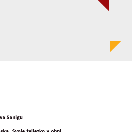
ava Sanigu
ska. Svoje želiezko v ohni