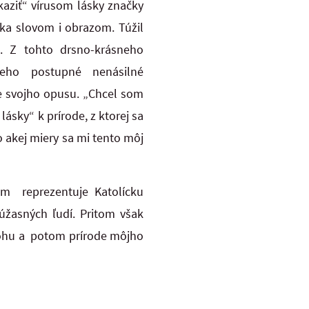
ziť“ vírusom lásky značky
ka slovom i obrazom. Túžil
. Z tohto drsno-krásneho
eho postupné nenásilné
e svojho opusu. „Chcel som
sky“ k prírode, z ktorej sa
o akej miery sa mi tento môj
m reprezentuje Katolícku
úžasných ľudí. Pritom však
Bohu a potom prírode môjho