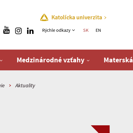
Katolícka univerzita
Rýchle menu
Rýchle odkazy
SK
EN
Medzinárodné vzťahy
Materská
gie
Aktuality