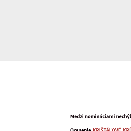
Medzi nomináciami nechýb
Ocenenie
KRIŠTÁĽOVÉ KR