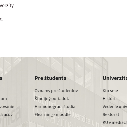
verzity
c.
a
Pre študenta
Univerzit
Oznamy pre študentov
Kto sme
dium
Študijný poriadok
História
avovanie
Harmonogram štúdia
Vedenie univ
dzačov
Elearning - moodle
Rektorát
KU v médiác