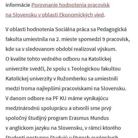
informácie
Porovnanie hodnotenia pracovísk
na Slovensku v oblasti Ekonomických vied
.
V oblasti hodnotenia Sociálna práca sa Pedagogická
fakulta umiestnila na 2. mieste spomedzi 9 pracovísk,
kde sa v sledovanom období realizoval výskum.
O kvalite tohto vedného odboru na Katolíckej
univerzite svedčí, že spolu s Teologickou fakultou
Katolíckej univerzity v Ružomberku sa umiestnili
medzi troma najlepšími pracoviskami na Slovensku.
V danom odbore na PF KU máme vynikajúcu
medzinárodnú spoluprácu a otvorili sme prvý
spoločný študijný program Erasmus Mundus
v anglickom jazyku na Slovensku, v rámci ktorého
študenti postupne študujú v štyroch európskych