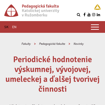
Pedagogická fakulta
Katolíckej univerzity
v Ružomberku
R
Hlavné menu
SK
EN
Fakulty
Pedagogická fakulta
Novinky
Periodické hodnotenie
výskumnej, vývojovej,
umeleckej a ďalšej tvorivej
činnosti