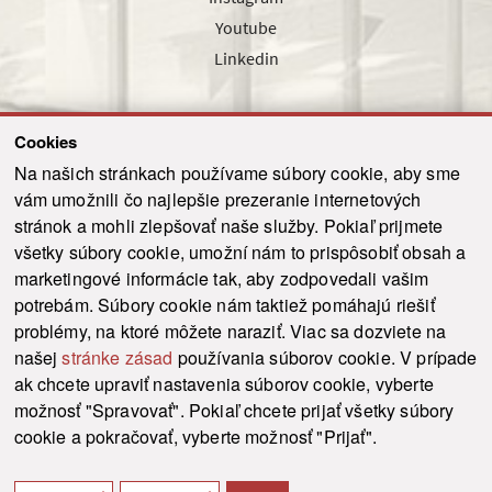
Youtube
Linkedin
Cookies
Sledujte nás cez náš pravidelný newsletter
Na našich stránkach používame súbory cookie, aby sme
vám umožnili čo najlepšie prezeranie internetových
stránok a mohli zlepšovať naše služby. Pokiaľ prijmete
všetky súbory cookie, umožní nám to prispôsobiť obsah a
marketingové informácie tak, aby zodpovedali vašim
Odoslať
potrebám. Súbory cookie nám taktiež pomáhajú riešiť
problémy, na ktoré môžete naraziť. Viac sa dozviete na
našej
stránke zásad
používania súborov cookie. V prípade
© 2021-2026 ku.sk. Všetky práva vyhradené.
|
Ochrana osobných údajov
|
ak chcete upraviť nastavenia súborov cookie, vyberte
Vyhlásenie o prístupnosti
|
Admin
možnosť "Spravovať". Pokiaľ chcete prijať všetky súbory
This site is protected by reCAPTCHA and the Google
Privacy Policy
and
Terms of
cookie a pokračovať, vyberte možnosť "Prijať".
Service
apply.
Tvorba stránky WebCreators.sk
|
Webhosting
-
HostCreators