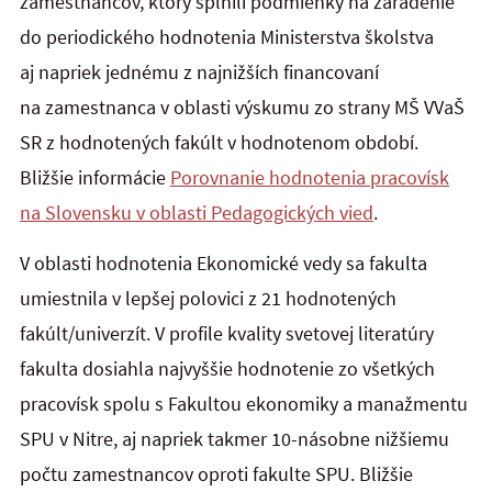
zamestnancov, ktorý splnili podmienky na zaradenie
do periodického hodnotenia Ministerstva školstva
aj napriek jednému z najnižších financovaní
na zamestnanca v oblasti výskumu zo strany MŠ VVaŠ
SR z hodnotených fakúlt v hodnotenom období.
Bližšie informácie
Porovnanie hodnotenia pracovísk
na Slovensku v oblasti Pedagogických vied
.
V oblasti hodnotenia Ekonomické vedy sa fakulta
umiestnila v lepšej polovici z 21 hodnotených
fakúlt/univerzít. V profile kvality svetovej literatúry
fakulta dosiahla najvyššie hodnotenie zo všetkých
pracovísk spolu s Fakultou ekonomiky a manažmentu
SPU v Nitre, aj napriek takmer 10-násobne nižšiemu
počtu zamestnancov oproti fakulte SPU. Bližšie