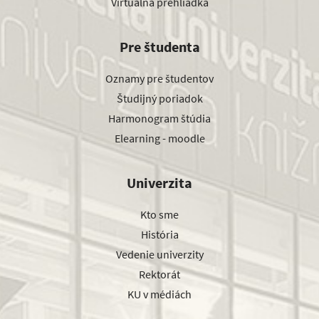
Virtuálna prehliadka
Pre študenta
Oznamy pre študentov
Študijný poriadok
Harmonogram štúdia
Elearning - moodle
Univerzita
Kto sme
História
Vedenie univerzity
Rektorát
KU v médiách