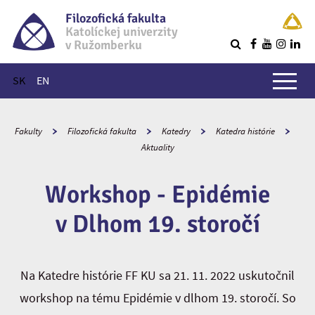
Filozofická fakulta
Katolíckej univerzity
v Ružomberku
R
Hlavné menu
SK
EN
Fakulty
Filozofická fakulta
Katedry
Katedra histórie
Aktuality
Workshop - Epidémie
v Dlhom 19. storočí
Na Katedre histórie FF KU sa 21. 11. 2022 uskutočnil
workshop na tému Epidémie v dlhom 19. storočí. So