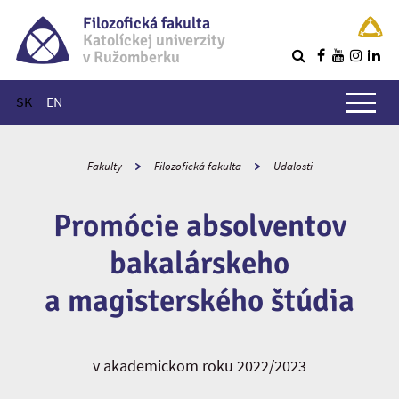
Filozofická fakulta
Katolíckej univerzity
v Ružomberku
R
Hlavné menu
SK
EN
Fakulty
Filozofická fakulta
Udalosti
Promócie absolventov
bakalárskeho
a magisterského štúdia
v akademickom roku 2022/2023