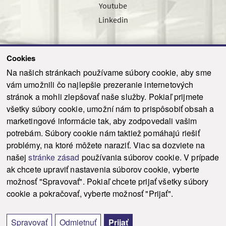
Youtube
Linkedin
Cookies
Sledujte nás cez náš pravidelný newsletter
Na našich stránkach používame súbory cookie, aby sme
vám umožnili čo najlepšie prezeranie internetových
stránok a mohli zlepšovať naše služby. Pokiaľ prijmete
všetky súbory cookie, umožní nám to prispôsobiť obsah a
marketingové informácie tak, aby zodpovedali vašim
Odoslať
potrebám. Súbory cookie nám taktiež pomáhajú riešiť
problémy, na ktoré môžete naraziť. Viac sa dozviete na
našej
stránke zásad
používania súborov cookie. V prípade
© 2021-2026 ku.sk. Všetky práva vyhradené.
|
Ochrana osobných údajov
|
ak chcete upraviť nastavenia súborov cookie, vyberte
Vyhlásenie o prístupnosti
|
Admin
možnosť "Spravovať". Pokiaľ chcete prijať všetky súbory
This site is protected by reCAPTCHA and the Google
Privacy Policy
and
Terms of
cookie a pokračovať, vyberte možnosť "Prijať".
Service
apply.
Tvorba stránky WebCreators.sk
|
Webhosting
-
HostCreators
Spravovať
Odmietnuť
Prijať