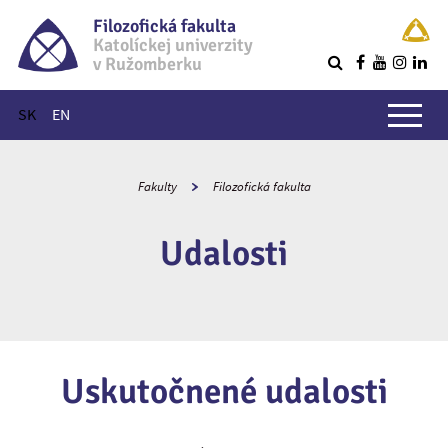
Filozofická fakulta
Katolíckej univerzity
v Ružomberku
R
Hlavné menu
SK
EN
Fakulty
Filozofická fakulta
Udalosti
Uskutočnené udalosti