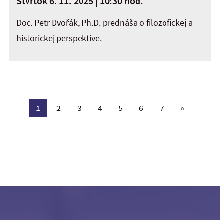
Štvrtok 6. 11. 2025 | 10:30 hod.
Doc. Petr Dvořák, Ph.D. prednáša o filozofickej a
historickej perspektíve.
1
2
3
4
5
6
7
»