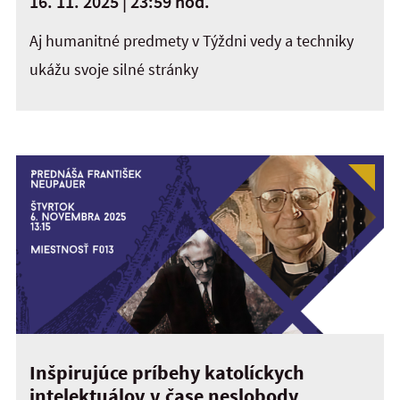
16. 11. 2025 | 23:59 hod.
Aj humanitné predmety v Týždni vedy a techniky
ukážu svoje silné stránky
Inšpirujúce príbehy katolíckych
intelektuálov v čase neslobody