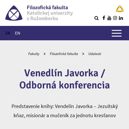
Filozofická fakulta
Katolíckej univerzity
v Ružomberku
R
Hlavné menu
SK
EN
Fakulty
Filozofická fakulta
Udalosti
Venedlín Javorka /
Odborná konferencia
Predstavenie knihy: Vendelín Javorka – Jezuitský
kňaz, misionár a mučeník za jednotu kresťanov