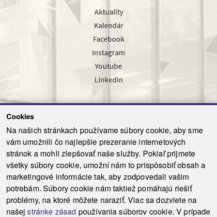
Aktuality
Kalendár
Facebook
Instagram
Youtube
Linkedin
Cookies
Sledujte nás cez náš pravidelný newsletter
Na našich stránkach používame súbory cookie, aby sme
vám umožnili čo najlepšie prezeranie internetových
stránok a mohli zlepšovať naše služby. Pokiaľ prijmete
všetky súbory cookie, umožní nám to prispôsobiť obsah a
marketingové informácie tak, aby zodpovedali vašim
Odoslať
potrebám. Súbory cookie nám taktiež pomáhajú riešiť
problémy, na ktoré môžete naraziť. Viac sa dozviete na
našej
stránke zásad
používania súborov cookie. V prípade