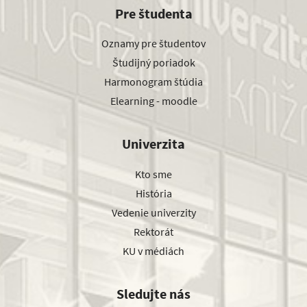
Pre študenta
Oznamy pre študentov
Študijný poriadok
Harmonogram štúdia
Elearning - moodle
Univerzita
Kto sme
História
Vedenie univerzity
Rektorát
KU v médiách
Sledujte nás