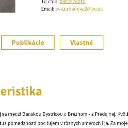
Telefón:
0904276010
Email:
eva.urbanova2@ku.sk
Publikácie
Vlastné
eristika
a medzi Banskou Bystricou a Breznom - z Predajnej. Kvôli 
us pomedznosti pociťujem v rôznych smeroch i ja. Za moje