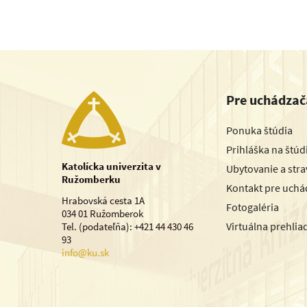
Pre uchádzač
Ponuka štúdia
Prihláška na štú
Katolícka univerzita v
Ubytovanie a str
Ružomberku
Kontakt pre uchá
Hrabovská cesta 1A
Fotogaléria
034 01 Ružomberok
Virtuálna prehlia
Tel. (podateľňa): +421 44 430 46
93
info@ku.sk