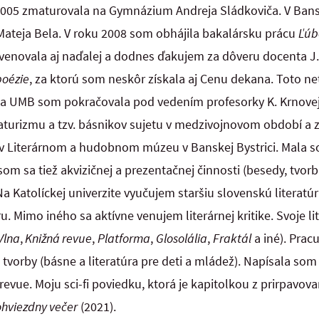
005 zmaturovala na Gymnázium Andreja Sládkoviča. V Bans
 Mateja Bela. V roku 2008 som obhájila bakalársku prácu
Ľúb
venovala aj naďalej a dodnes ďakujem za dôveru docenta J. 
poézie
, za ktorú som neskôr získala aj Cenu dekana. Toto n
Na UMB som pokračovala pod vedením profesorky K. Krnovej
aturizmu a tzv. básnikov sujetu v medzivojnovom období a zí
 v Literárnom a hudobnom múzeu v Banskej Bystrici. Mala s
m sa tiež akvizičnej a prezentačnej činnosti (besedy, tvorba 
Na Katolíckej univerzite vyučujem staršiu slovenskú literatú
ru. Mimo iného sa aktívne venujem literárnej kritike. Svoje li
Vlna
,
Knižná revue
,
Platforma
,
Glosolália
,
Fraktál
a iné). Pracu
vorby (básne a literatúra pre deti a mládež). Napísala som
revue. Moju sci-fi poviedku, ktorá je kapitolkou z prirpavov
hviezdny večer
(2021).