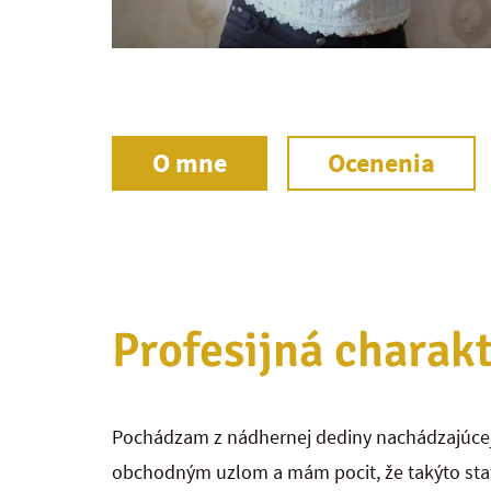
O mne
Ocenenia
Profesijná charakt
Pochádzam z nádhernej dediny nachádzajúcej s
obchodným uzlom a mám pocit, že takýto stat