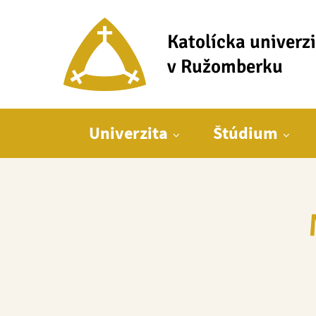
Katolícka univerz
v Ružomberku
Hlavné menu
Univerzita
Štúdium