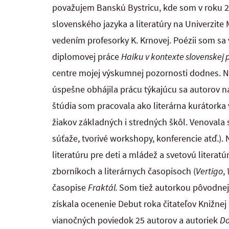
považujem Banskú Bystricu, kde som v roku 2
slovenského jazyka a literatúry na Univerzite
vedením profesorky K. Krnovej. Poézii som sa 
diplomovej práce
Haiku v kontexte slovenskej 
centre mojej výskumnej pozornosti dodnes. 
úspešne obhájila prácu týkajúcu sa autorov n
štúdia som pracovala ako literárna kurátorka
žiakov základných i stredných škôl. Venovala so
súťaže, tvorivé workshopy, konferencie atď.). 
literatúru pre deti a mládež a svetovú literatú
zborníkoch a literárnych časopisoch (
Vertigo
,
časopise
Fraktál.
Som tiež autorkou pôvodnej t
získala ocenenie Debut roka čitateľov Knižnej 
vianočných poviedok 25 autorov a autoriek
Do