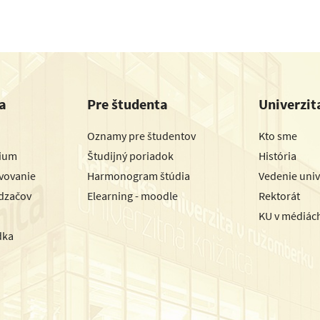
a
Pre študenta
Univerzit
Oznamy pre študentov
Kto sme
dium
Študijný poriadok
História
avovanie
Harmonogram štúdia
Vedenie univ
dzačov
Elearning - moodle
Rektorát
KU v médiác
dka