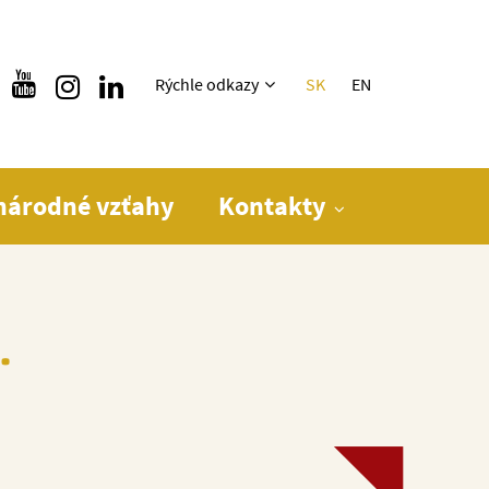
Rýchle menu
Rýchle odkazy
SK
EN
národné vzťahy
Kontakty
.