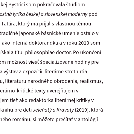
kej Bystrici som pokračovala štúdiom
ostná lyrika českej a slovenskej moderny
pod
Tatára, ktorý ma prijal s vlastnou témou
etradičné japonské básnické umenie ostalo v
 ako interná doktorandka a v roku 2013 som
skala titul
philosophiae doctor. Po ukončení
om možnosť viesť špecializované hodiny pre
výstav a expozícií, literárne stretnutia,
ru, literatúru národného obrodenia, realizmus,
terárno-kritické texty uverejňujem v
jem tiež ako redaktorka literárnej kritiky v
 knihu pre deti
Jeleňatý a Kravatý
(2019), ktorá
aného románu, si môžete prečítať v antológii