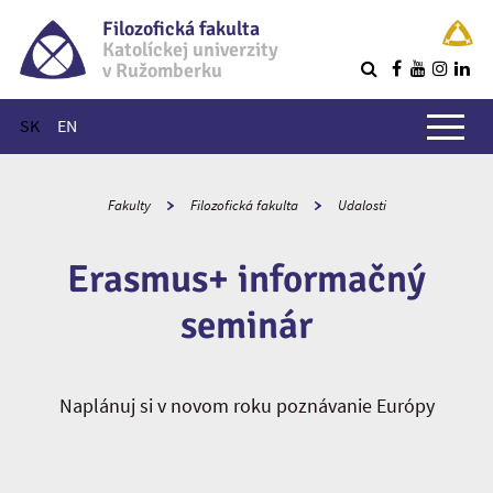
Filozofická fakulta
Katolíckej univerzity
v Ružomberku
R
Hlavné menu
SK
EN
Fakulty
Filozofická fakulta
Udalosti
Erasmus+ informačný
seminár
Naplánuj si v novom roku poznávanie Európy