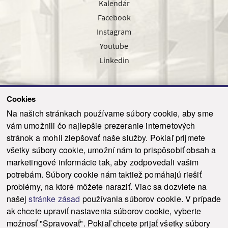
Kalendár
Facebook
Instagram
Youtube
Linkedin
Cookies
Sledujte nás cez náš pravidelný newsletter
Na našich stránkach používame súbory cookie, aby sme
vám umožnili čo najlepšie prezeranie internetových
stránok a mohli zlepšovať naše služby. Pokiaľ prijmete
všetky súbory cookie, umožní nám to prispôsobiť obsah a
marketingové informácie tak, aby zodpovedali vašim
Odoslať
potrebám. Súbory cookie nám taktiež pomáhajú riešiť
problémy, na ktoré môžete naraziť. Viac sa dozviete na
našej
stránke zásad
používania súborov cookie. V prípade
© 2021-2026 ku.sk. Všetky práva vyhradené.
|
Ochrana osobných údajov
|
ak chcete upraviť nastavenia súborov cookie, vyberte
Vyhlásenie o prístupnosti
|
Admin
možnosť "Spravovať". Pokiaľ chcete prijať všetky súbory
This site is protected by reCAPTCHA and the Google
Privacy Policy
and
Terms of