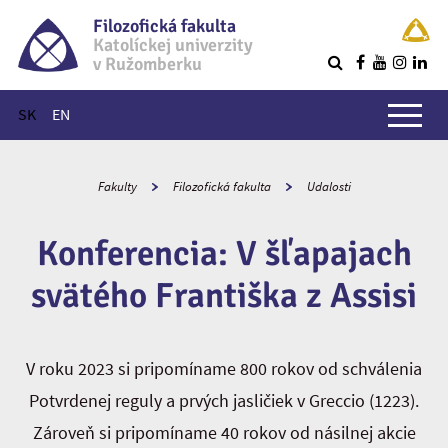
Filozofická fakulta
Katolíckej univerzity
v Ružomberku
R
Hlavné menu
SK
EN
Fakulty
Filozofická fakulta
Udalosti
Konferencia: V šľapajach
svätého Františka z Assisi
V roku 2023 si pripomíname 800 rokov od schválenia
Potvrdenej reguly a prvých jasličiek v Greccio (1223).
Zároveň si pripomíname 40 rokov od násilnej akcie