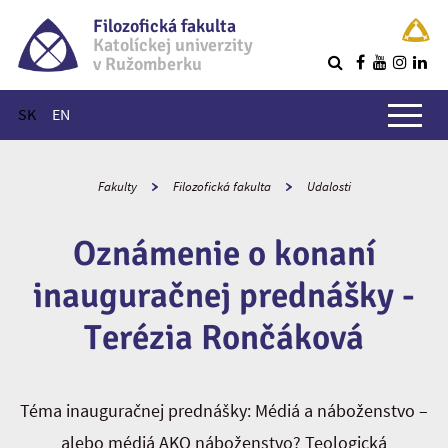
Filozofická fakulta
Katolíckej univerzity
v Ružomberku
R
Hlavné menu
SK
EN
Fakulty
Filozofická fakulta
Udalosti
Oznámenie o konaní
inauguračnej prednášky -
Terézia Rončáková
Téma inauguračnej prednášky: Médiá a náboženstvo –
alebo médiá AKO náboženstvo? Teologická