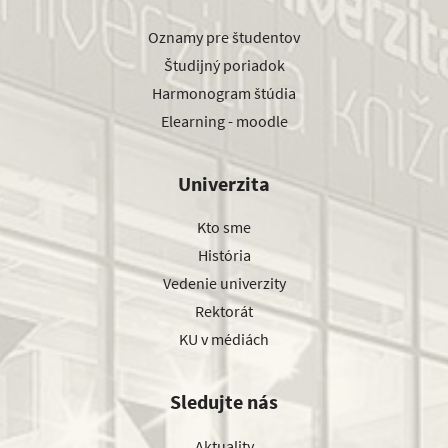
Oznamy pre študentov
Študijný poriadok
Harmonogram štúdia
Elearning - moodle
Univerzita
Kto sme
História
Vedenie univerzity
Rektorát
KU v médiách
Sledujte nás
Aktuality