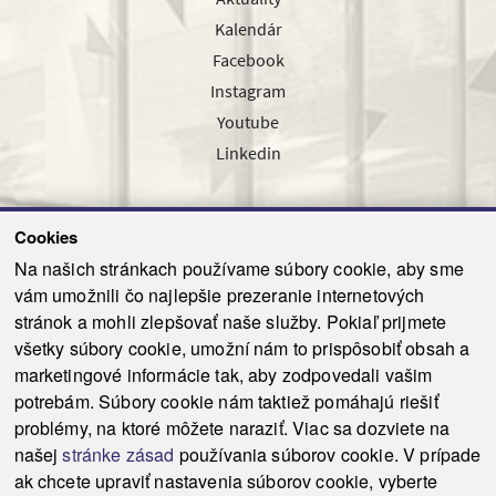
Kalendár
Facebook
Instagram
Youtube
Linkedin
Cookies
Sledujte nás cez náš pravidelný newsletter
Na našich stránkach používame súbory cookie, aby sme
vám umožnili čo najlepšie prezeranie internetových
stránok a mohli zlepšovať naše služby. Pokiaľ prijmete
všetky súbory cookie, umožní nám to prispôsobiť obsah a
marketingové informácie tak, aby zodpovedali vašim
Odoslať
potrebám. Súbory cookie nám taktiež pomáhajú riešiť
problémy, na ktoré môžete naraziť. Viac sa dozviete na
našej
stránke zásad
používania súborov cookie. V prípade
© 2021-2026 ku.sk. Všetky práva vyhradené.
|
Ochrana osobných údajov
|
ak chcete upraviť nastavenia súborov cookie, vyberte
Vyhlásenie o prístupnosti
|
Admin