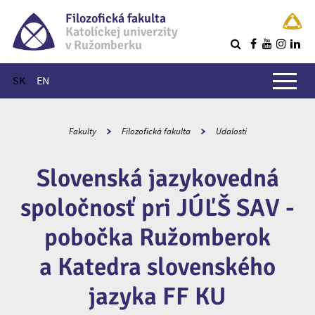
Filozofická fakulta
Katolíckej univerzity
v Ružomberku
R
Hlavné menu
SK
EN
Fakulty
Filozofická fakulta
Udalosti
Slovenská jazykovedná
spoločnosť pri JÚĽŠ SAV -
pobočka Ružomberok
a Katedra slovenského
jazyka FF KU