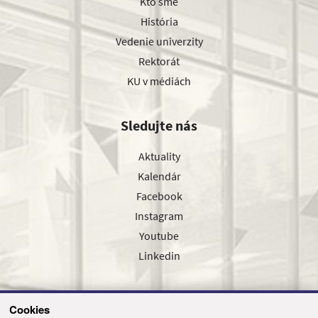
Kto sme
História
Vedenie univerzity
Rektorát
KU v médiách
Sledujte nás
Aktuality
Kalendár
Facebook
Instagram
Youtube
Linkedin
Cookies
Sledujte nás cez náš pravidelný newsletter