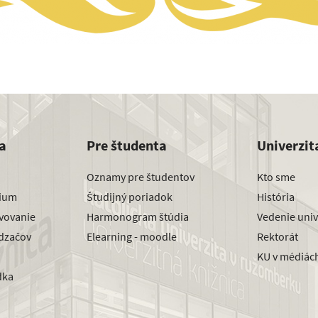
a
Pre študenta
Univerzit
Oznamy pre študentov
Kto sme
dium
Študijný poriadok
História
avovanie
Harmonogram štúdia
Vedenie univ
dzačov
Elearning - moodle
Rektorát
KU v médiác
dka