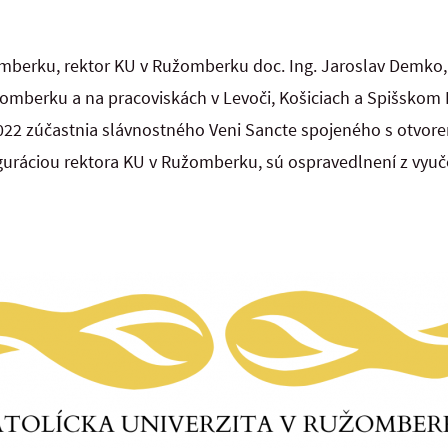
žomberku, rektor KU v Ružomberku doc. Ing. Jaroslav Demko
berku a na pracoviskách v Levoči, Košiciach a Spišskom Po
022 zúčastnia slávnostného Veni Sancte spojeného s otvo
guráciou rektora KU v Ružomberku, sú ospravedlnení z vyuč