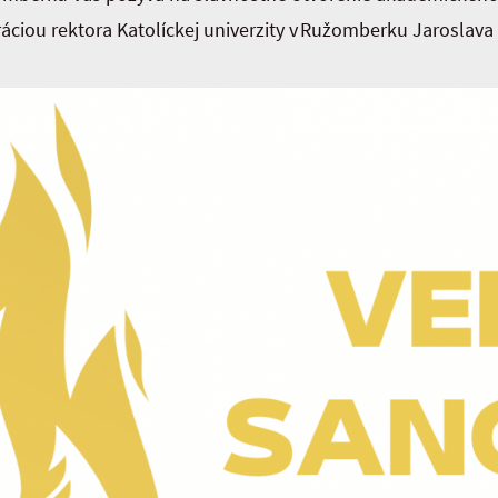
áciou rektora Katolíckej univerzity v Ružomberku Jaroslav