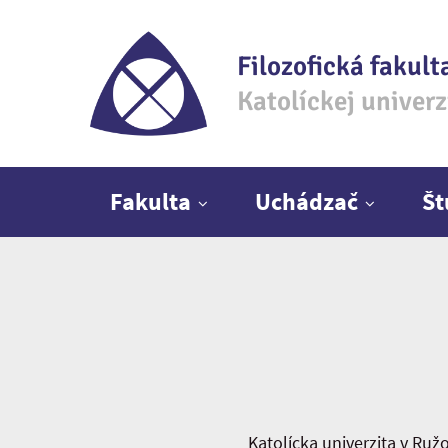
Filozofická fakult
Katolíckej univer
Hlavné menu
Fakulta
Uchádzač
Š
Katolícka univerzita v Ru