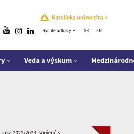
Katolícka univerzita
Rýchle menu
Rýchle odkazy
SK
EN
ry
Veda a výskum
Medzinárodn
 roka 2022/2023, spojené s