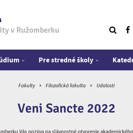
a
zity v Ružomberku
túdium
Pre stredné školy
Kated
Fakulty
Filozofická fakulta
Udalosti
Veni Sancte 2022
žomberku Vás pozýva na slávnostné otvorenie akademického