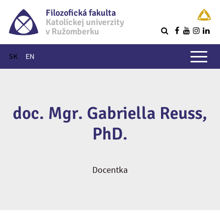
Filozofická fakulta
Katolíckej univerzity
v Ružomberku
R
Hlavné menu
SK
EN
doc. Mgr. Gabriella Reuss,
PhD.
Docentka