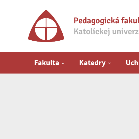
Pedagogická faku
Katolíckej univer
Hlavné menu
Fakulta
Katedry
Uch