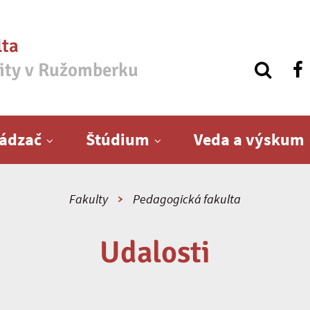
lta
zity v Ružomberku
ádzač
Štúdium
Veda a výskum
Fakulty
Pedagogická fakulta
Udalosti