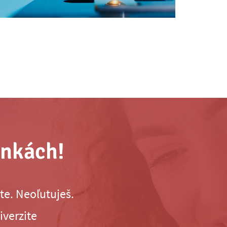
inkách!
te. Neoľutuješ.
iverzite