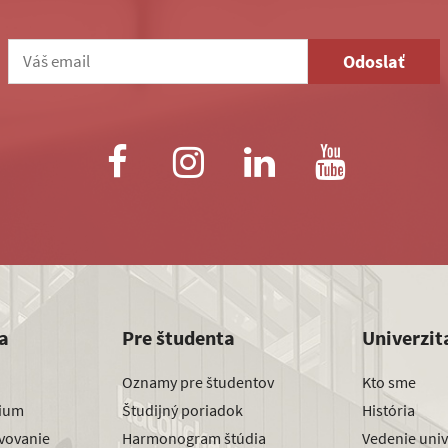
Odoslať
a
Pre študenta
Univerzit
Oznamy pre študentov
Kto sme
dium
Študijný poriadok
História
avovanie
Harmonogram štúdia
Vedenie univ