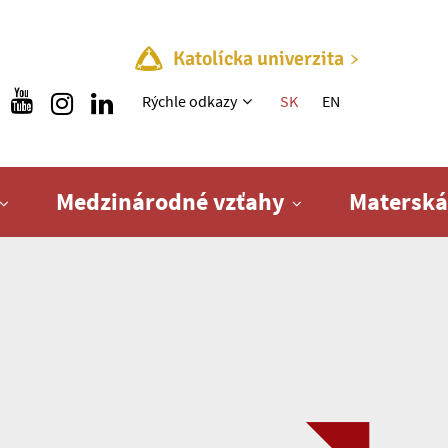
Katolícka univerzita
Rýchle menu
Rýchle odkazy
SK
EN
Medzinárodné vzťahy
Materská