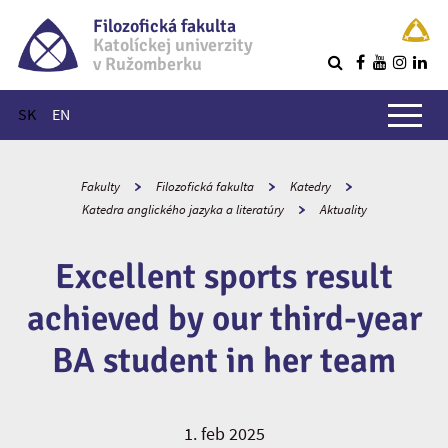
Filozofická fakulta
Katolíckej univerzity
v Ružomberku
R
Hlavné menu
SK
EN
Fakulty
Filozofická fakulta
Katedry
Katedra anglického jazyka a literatúry
Aktuality
Excellent sports result
achieved by our third-year
BA student in her team
1. feb 2025