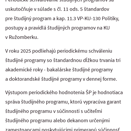
uskutočňuje v súlade s čl. 11 ods. 5 štandardov
pre študijný program a kap. 11.3 VP-KU-130 Politiky,
postupy a pravidlá študijných programov na KU
v Ružomberku.
V roku 2025 podliehajú periodickému schváleniu
študijné programy so štandardnou dĺžkou trvania tri
akademické roky - bakalárske študijné programy
a doktorandské študijné programy v dennej forme.
Výstupom periodického hodnotenia ŠP je hodnotiaca
správa študijného programu, ktorú vypracúva garant
študijného programu v súčinnosti s učiteľmi
študijného programu alebo dekanom určenými
zamestnancami poskytujúcimi primeranú súčinnosť.