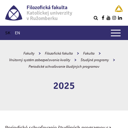
Filozofická fakulta
Katolíckej univerzity
v Ružomberku
R
Hlavné menu
SK
EN
Fakulty
Filozofická fakulta
Fakulta
Vnútorný systém zabezpečovania kvality
Študijné programy
Periodické schvaľovanie študijných programov
2025
Periodické schvaľovanie študijných programov sa