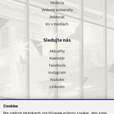
História
Vedenie univerzity
Rektorát
KU v médiách
Sledujte nás
Aktuality
Kalendár
Facebook
Instagram
Youtube
Linkedin
Cookies
Sledujte nás cez náš pravidelný newsletter
Na našich stránkach používame súbory cookie, aby sme