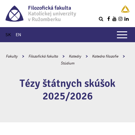
Filozofická fakulta
Katolíckej univerzity
v Ružomberku
R
Hlavné menu
SK
EN
Fakulty
Filozofická fakulta
Katedry
Katedra filozofie
Štúdium
Tézy štátnych skúšok
2025/2026